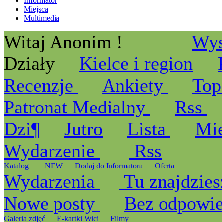
Informator
Miejsca
Multimedia
Witaj Anonim !
Wys
Działy
Kielce i region
Recenzje
Ankiety
Top
Patronat Medialny
Rss
Dzi¶
Jutro
Lista
Mi
Wydarzenie
Rss
Katalog
_NEW
Dodaj do Informatora
Oferta
Wydarzenia
Tu znajdzies
Nowe posty
Bez odpowi
Galeria zdjęć
E-kartki Wici
Filmy