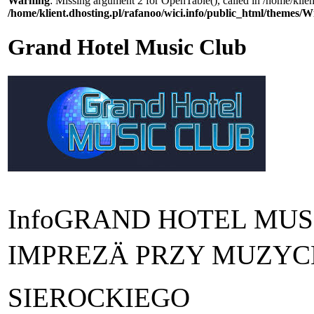
Warning
: Missing argument 2 for OpenTable(), called in /home/klie
/home/klient.dhosting.pl/rafanoo/wici.info/public_html/themes/W
Grand Hotel Music Club
Info
GRAND HOTEL MUSI
IMPREZÄ PRZY MUZYC
SIEROCKIEGO