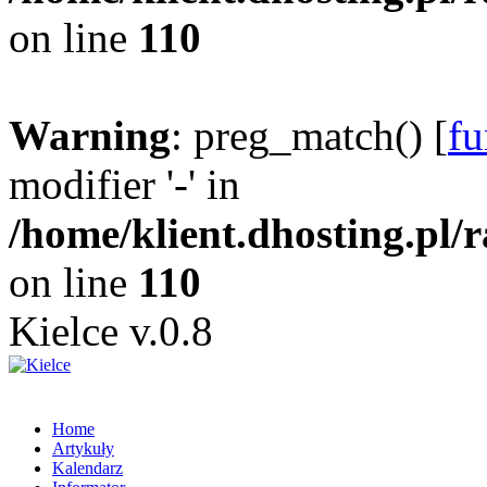
on line
110
Warning
: preg_match() [
fu
modifier '-' in
/home/klient.dhosting.pl/
on line
110
Kielce v.0.8
Home
Artykuły
Kalendarz