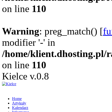
on line
110
Warning
: preg_match() [
fu
modifier '-' in
/home/klient.dhosting.pl/
on line
110
Kielce v.0.8
Home
Artykuły
Kalendarz