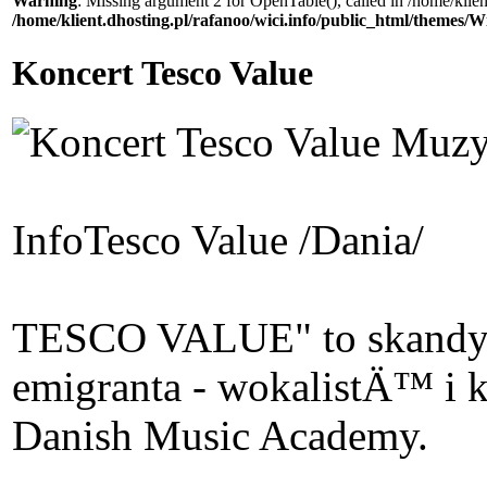
Warning
: Missing argument 2 for OpenTable(), called in /home/klie
/home/klient.dhosting.pl/rafanoo/wici.info/public_html/themes/W
Koncert Tesco Value
Info
Tesco Value /Dania/
TESCO VALUE" to skandyna
emigranta - wokalistÄ™ i
Danish Music Academy.