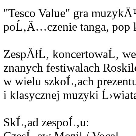
"Tesco Value" gra muzykÄ™ 
poĹ‚Ä…czenie tanga, pop ka
ZespĂłĹ‚ koncertowaĹ‚ we
znanych festiwalach Roski
w wielu szkoĹ‚ach preze
i klasycznej muzyki Ĺ›wiat
SkĹ‚ad zespoĹ‚u:
CzesĹ‚aw Mozil / Vocal