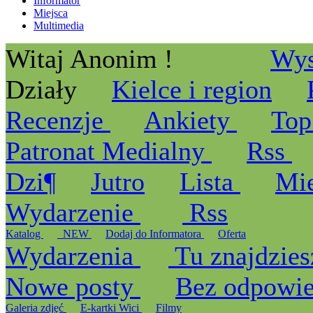
Informator
Miejsca
Multimedia
Witaj Anonim !
Wys
Działy
Kielce i region
Recenzje
Ankiety
Top
Patronat Medialny
Rss
Dzi¶
Jutro
Lista
Mi
Wydarzenie
Rss
Katalog
_NEW
Dodaj do Informatora
Oferta
Wydarzenia
Tu znajdzies
Nowe posty
Bez odpowi
Galeria zdjęć
E-kartki Wici
Filmy