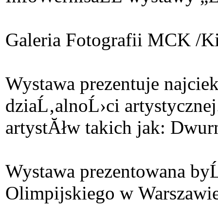
Galeria Fotografii MCK /Ki
Wystawa prezentuje najcie
dziaĹ‚alnoĹ›ci artystyczne
artystĂłw takich jak: Dwu
Wystawa prezentowana byĹ‚
Olimpijskiego w Warszawie