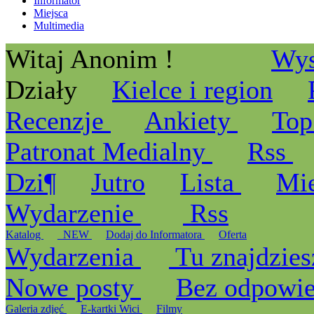
Informator
Miejsca
Multimedia
Witaj Anonim !
Wys
Działy
Kielce i region
Recenzje
Ankiety
Top
Patronat Medialny
Rss
Dzi¶
Jutro
Lista
Mi
Wydarzenie
Rss
Katalog
_NEW
Dodaj do Informatora
Oferta
Wydarzenia
Tu znajdzies
Nowe posty
Bez odpowi
Galeria zdjęć
E-kartki Wici
Filmy