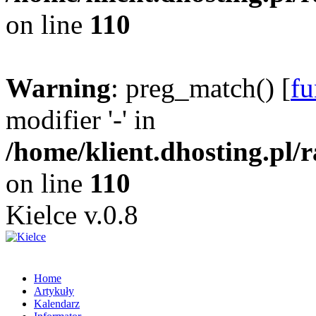
on line
110
Warning
: preg_match() [
fu
modifier '-' in
/home/klient.dhosting.pl/
on line
110
Kielce v.0.8
Home
Artykuły
Kalendarz