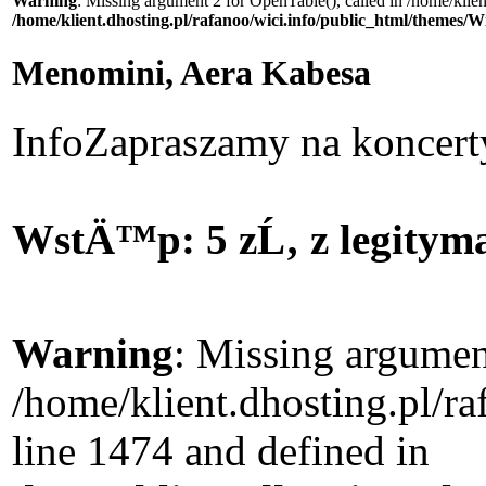
Warning
: Missing argument 2 for OpenTable(), called in /home/klie
/home/klient.dhosting.pl/rafanoo/wici.info/public_html/themes/W
Menomini, Aera Kabesa
Info
Zapraszamy na koncert
WstÄ™p: 5 zĹ‚ z legityma
Warning
: Missing argument
/home/klient.dhosting.pl/r
line 1474 and defined in