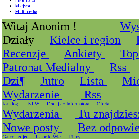
Informator
Miejsca
Multimedia
Witaj Anonim !
Wys
Działy
Kielce i region
Recenzje
Ankiety
Top
Patronat Medialny
Rss
Dzi¶
Jutro
Lista
Mi
Wydarzenie
Rss
Katalog
_NEW
Dodaj do Informatora
Oferta
Wydarzenia
Tu znajdzies
Nowe posty
Bez odpowi
Galeria zdjęć
E-kartki Wici
Filmy