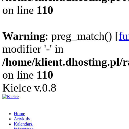
on line
110
Warning
: preg_match() [
fu
modifier '-' in
/home/klient.dhosting.pl/
on line
110
Kielce v.0.8
Home
Artykuły
Kalendarz