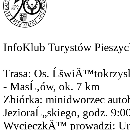
Info
Klub Turystów Pieszy
Trasa: Os. ĹšwiÄ™tokrzysk
- MasĹ‚ów, ok. 7 km
Zbiórka: minidworzec auto
JezioraĹ„skiego, godz. 9:0
WycieczkÄ™ prowadzi: Ur