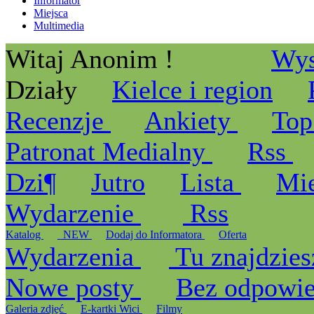
Informator
Miejsca
Multimedia
Witaj Anonim !
Wys
Działy
Kielce i region
Recenzje
Ankiety
Top
Patronat Medialny
Rss
Dzi¶
Jutro
Lista
Mi
Wydarzenie
Rss
Katalog
_NEW
Dodaj do Informatora
Oferta
Wydarzenia
Tu znajdzies
Nowe posty
Bez odpowi
Galeria zdjęć
E-kartki Wici
Filmy