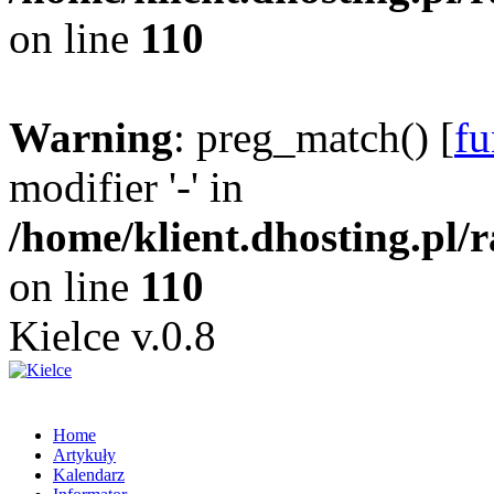
on line
110
Warning
: preg_match() [
fu
modifier '-' in
/home/klient.dhosting.pl/
on line
110
Kielce v.0.8
Home
Artykuły
Kalendarz