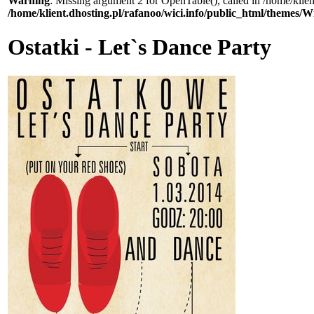
Warning
: Missing argument 2 for OpenTable(), called in /home/klie
/home/klient.dhosting.pl/rafanoo/wici.info/public_html/themes/W
Ostatki - Let`s Dance Party