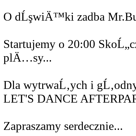
O dĹşwiÄ™ki zadba Mr.
Startujemy o 20:00 SkoĹ„c
plÄ…sy...
Dla wytrwaĹ‚ych i gĹ‚odn
LET'S DANCE AFTERPA
Zapraszamy serdecznie...