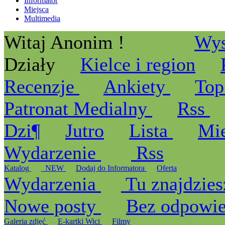
Informator
Miejsca
Multimedia
Witaj Anonim !
Wys
Działy
Kielce i region
Recenzje
Ankiety
Top
Patronat Medialny
Rss
Dzi¶
Jutro
Lista
Mi
Wydarzenie
Rss
Katalog
_NEW
Dodaj do Informatora
Oferta
Wydarzenia
Tu znajdzies
Nowe posty
Bez odpowi
Galeria zdjęć
E-kartki Wici
Filmy