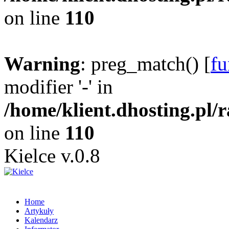
on line
110
Warning
: preg_match() [
fu
modifier '-' in
/home/klient.dhosting.pl/
on line
110
Kielce v.0.8
Home
Artykuły
Kalendarz