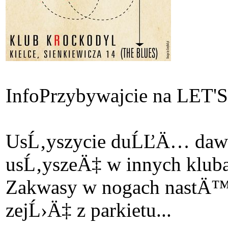
Info
Przybywajcie na L
UsĹ‚yszycie duĹĽÄ… daw
usĹ‚yszeÄ‡ w innych kluba
Zakwasy w nogach nastÄ™
zejĹ›Ä‡ z parkietu...