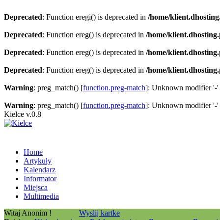
Deprecated
: Function eregi() is deprecated in
/home/klient.dhosting
Deprecated
: Function ereg() is deprecated in
/home/klient.dhosting
Deprecated
: Function ereg() is deprecated in
/home/klient.dhosting
Deprecated
: Function ereg() is deprecated in
/home/klient.dhosting
Warning
: preg_match() [
function.preg-match
]: Unknown modifier '-'
Warning
: preg_match() [
function.preg-match
]: Unknown modifier '-'
Kielce v.0.8
Home
Artykuły
Kalendarz
Informator
Miejsca
Multimedia
Witaj Anonim !
Wyslij kartke