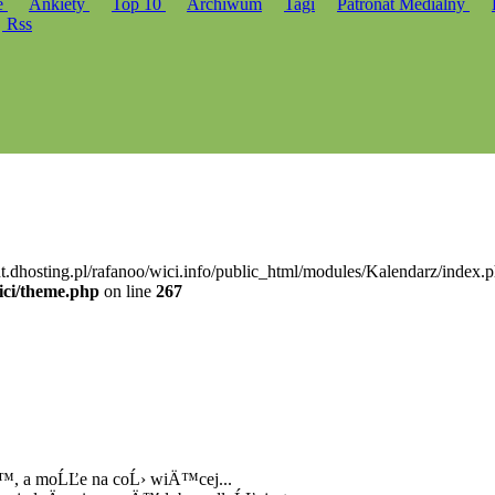
e
Ankiety
Top 10
Archiwum
Tagi
Patronat Medialny
Rss
nt.dhosting.pl/rafanoo/wici.info/public_html/modules/Kalendarz/index.p
ici/theme.php
on line
267
Ä™, a moĹĽe na coĹ› wiÄ™cej...