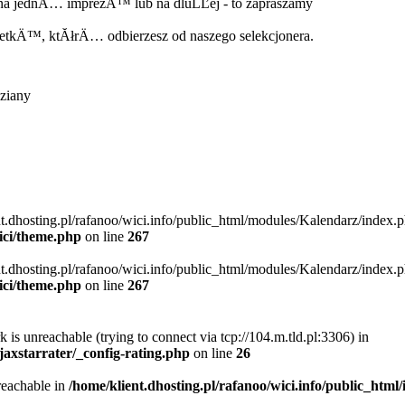
na jednÄ… imprezÄ™ lub na dluĹĽej - to zapraszamy
letkÄ™, ktĂłrÄ… odbierzesz od naszego selekcjonera.
ziany
nt.dhosting.pl/rafanoo/wici.info/public_html/modules/Kalendarz/index.p
ici/theme.php
on line
267
nt.dhosting.pl/rafanoo/wici.info/public_html/modules/Kalendarz/index.p
ici/theme.php
on line
267
 is unreachable (trying to connect via tcp://104.m.tld.pl:3306) in
ajaxstarrater/_config-rating.php
on line
26
reachable in
/home/klient.dhosting.pl/rafanoo/wici.info/public_html/