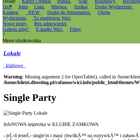
Działy
Kielce i region
Polska
¦wiat
Rozmowy
Recenzj
Dzi¶
Jutro
Lista
Miejsca
Szukaj
Dodaj Wydarzenie
Katalog
_NEW
Dodaj do Informatora
Oferta
Wydarzenia
Tu znajdziesz Wici
Nowe posty
Bez odpowiedzi
Galeria zdjęć
E-kartki Wici
Filmy
7
Menu użytkownika
Lokale
klubowe
Warning
: Missing argument 2 for OpenTable(), called in /home/klie
/home/klient.dhosting.pl/rafanoo/wici.info/public_html/themes/W
Single Party
Info
NOWA imprezka w KLUBIE ZAMKOWA
- jeĹ›li jesteĹ› single'm i masz chwilkÄ™ na rozrywkÄ™ i zabaw