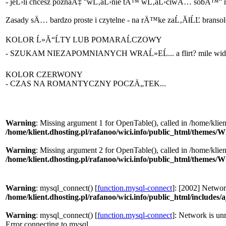
- jeĹ›li chcesz poznaÄ‡ ''wĹ‚aĹ›nie tÄ™ wĹ‚aĹ›ciwÄ… sobÄ™'' 
Zasady sÄ… bardzo proste i czytelne - na rÄ™ke zaĹ‚ĂłĹĽ branso
KOLOR Ĺ»Ă“ĹTY LUB POMARAĹCZOWY
- SZUKAM NIEZAPOMNIANYCH WRAĹ»EĹ... a flirt? mile wid
KOLOR CZERWONY
- CZAS NA ROMANTYCZNY POCZÄ„TEK...
Warning
: Missing argument 1 for OpenTable(), called in /home/klie
/home/klient.dhosting.pl/rafanoo/wici.info/public_html/themes/W
Warning
: Missing argument 2 for OpenTable(), called in /home/klie
/home/klient.dhosting.pl/rafanoo/wici.info/public_html/themes/W
Warning
: mysql_connect() [
function.mysql-connect
]: [2002] Network
/home/klient.dhosting.pl/rafanoo/wici.info/public_html/includes/
Warning
: mysql_connect() [
function.mysql-connect
]: Network is un
Error connecting to mysql