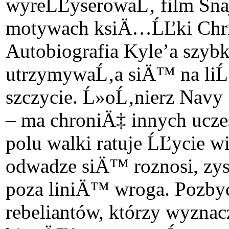
wyreĹĽyserowaĹ‚ film Snajp
motywach ksiÄ…ĹĽki Chris
Autobiografia Kyle’a szyb
utrzymywaĹ‚a siÄ™ na liĹ›c
szczycie. Ĺ»oĹ‚nierz Navy
– ma chroniÄ‡ innych ucze
polu walki ratuje ĹĽycie 
odwadze siÄ™ roznosi, zys
poza liniÄ™ wroga. Pozby
rebeliantów, którzy wyzn