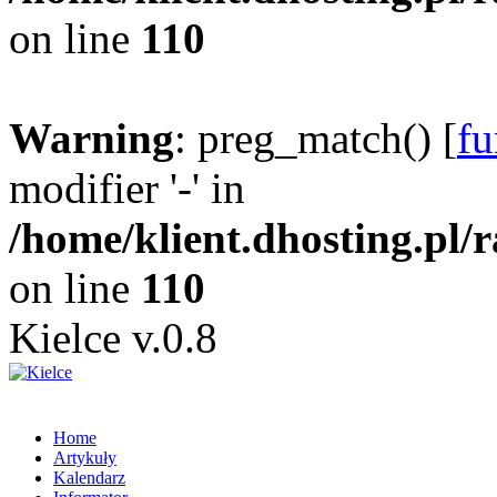
on line
110
Warning
: preg_match() [
fu
modifier '-' in
/home/klient.dhosting.pl/
on line
110
Kielce v.0.8
Home
Artykuły
Kalendarz