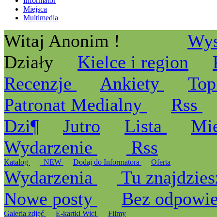
Informator
Miejsca
Multimedia
Witaj Anonim !
Wys
Działy
Kielce i region
Recenzje
Ankiety
Top
Patronat Medialny
Rss
Dzi¶
Jutro
Lista
Mi
Wydarzenie
Rss
Katalog
_NEW
Dodaj do Informatora
Oferta
Wydarzenia
Tu znajdzies
Nowe posty
Bez odpowi
Galeria zdjęć
E-kartki Wici
Filmy