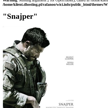
Warning
: Missing argument 2 for OpenTable(), called in /home/klie
/home/klient.dhosting.pl/rafanoo/wici.info/public_html/themes/W
"Snajper"