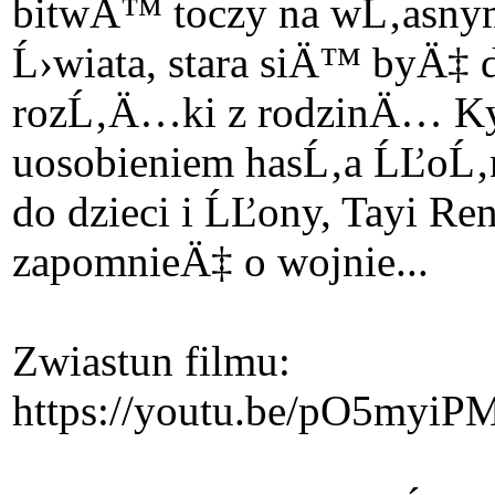
bitwÄ™ toczy na wĹ‚asnym
Ĺ›wiata, stara siÄ™ byÄ‡
rozĹ‚Ä…ki z rodzinÄ… Kyl
uosobieniem hasĹ‚a ĹĽoĹ‚
do dzieci i ĹĽony, Tayi Re
zapomnieÄ‡ o wojnie...
Zwiastun filmu:
https://youtu.be/pO5myi