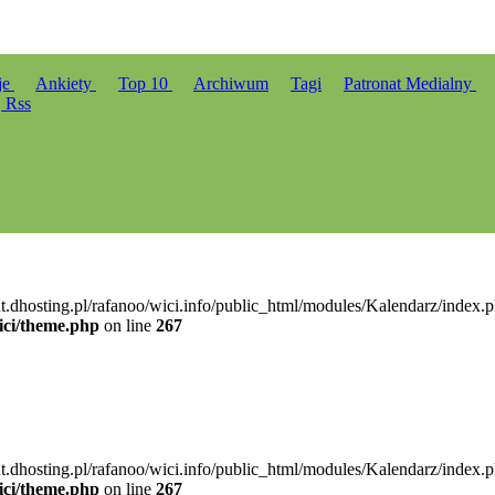
je
Ankiety
Top 10
Archiwum
Tagi
Patronat Medialny
Rss
nt.dhosting.pl/rafanoo/wici.info/public_html/modules/Kalendarz/index.p
ici/theme.php
on line
267
nt.dhosting.pl/rafanoo/wici.info/public_html/modules/Kalendarz/index.p
ici/theme.php
on line
267