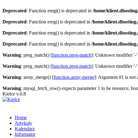
Deprecated
: Function eregi() is deprecated in
/home/klient.dhosting
Deprecated
: Function ereg() is deprecated in
/home/klient.dhosting
Deprecated
: Function ereg() is deprecated in
/home/klient.dhosting
Deprecated
: Function ereg() is deprecated in
/home/klient.dhosting
Warning
: preg_match() [
function.preg-match
]: Unknown modifier '-'
Warning
: preg_match() [
function.preg-match
]: Unknown modifier '-'
Warning
: array_merge() [
function.array-merge
]: Argument #1 is not 
Warning
: mysql_fetch_row() expects parameter 1 to be resource, bo
Kielce v.0.8
Home
Artykuły
Kalendarz
Informator