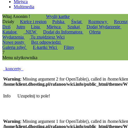
Miejsca
Multimedia
Witaj Anonim !
Wyslij kartke
Działy
Kielce i region
Polska
Świat
Rozmowy
Recenz
Dziś
Jutro
Lista
Miejsca
Szukaj
Dodaj Wydarzenie
Katalog
_NEW
Dodaj do Informatora
Oferta
Wydarzenia
Tu znajdziesz Wici
Nowe posty
Bez odpowiedzi
Galeria zdjęć
E-kartki Wici
Filmy
7
Menu użytkownika
koncerty
Warning
: Missing argument 2 for OpenTable(), called in /home/klie
/home/klient.dhosting.pl/rafanoo/wici.info/public_html/themes/W
Info
Uzupełnij to pole!
Warning
: Missing argument 1 for OpenTable(), called in /home/klie
/home/klient.dhosting.pl/rafanoo/wici.info/public_html/themes/W