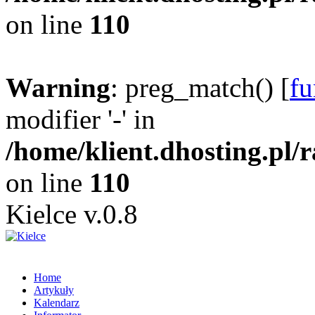
on line
110
Warning
: preg_match() [
fu
modifier '-' in
/home/klient.dhosting.pl/
on line
110
Kielce v.0.8
Home
Artykuły
Kalendarz