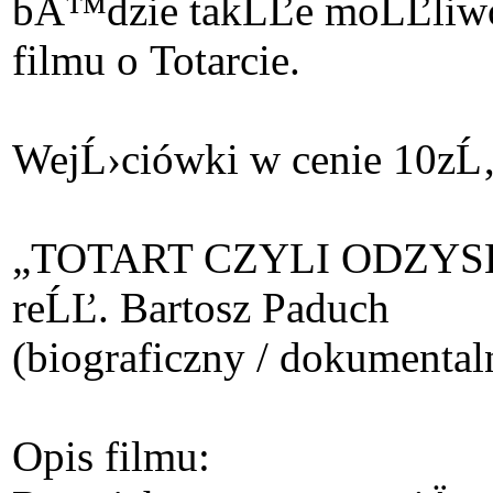
bÄ™dzie takĹĽe moĹĽliwoĹ
filmu o Totarcie.
WejĹ›ciówki w cenie 10zĹ‚
„TOTART CZYLI ODZY
reĹĽ. Bartosz Paduch
(biograficzny / dokumental
Opis filmu: