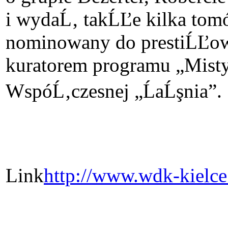
i wydaĹ‚ takĹĽe kilka tomó
nominowany do prestiĹĽowe
kuratorem programu „Misty
WspóĹ‚czesnej „ĹaĹşnia”.
Link
http://www.wdk-kielc