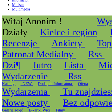
Informator
Miejsca
Multimedia
Witaj Anonim !
Wys
Działy
Kielce i region
Recenzje
Ankiety
Top
Patronat Medialny
Rss
Dzi¶
Jutro
Lista
Mi
Wydarzenie
Rss
Katalog
_NEW
Dodaj do Informatora
Oferta
Wydarzenia
Tu znajdzies
Nowe posty
Bez odpowi
Galeria zdjęć
E-kartki Wici
Filmy