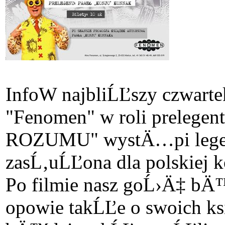
Info
W najbliĹĽszy czwart
"Fenomen" w roli prele
ROZUMU" wystÄ…pi legenda
zasĹ‚uĹĽona dla polskiej 
Po filmie nasz goĹ›Ä‡ bÄ™
opowie takĹĽe o swoich 