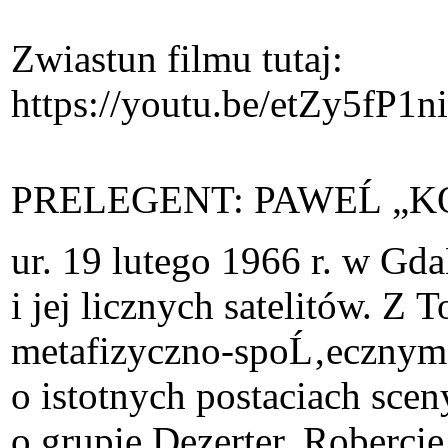
Zwiastun filmu tutaj:
https://youtu.be/etZy5fP1n
PRELEGENT: PAWEĹ „
ur. 19 lutego 1966 r. w Gd
i jej licznych satelitów. Z 
metafizyczno-spoĹ‚ecznym
o istotnych postaciach sc
o grupie Dezerter, Roberc