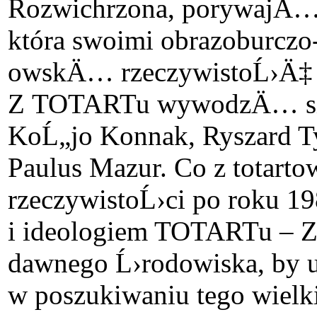
Rozwichrzona, porywajÄ…c
która swoimi obrazoburcz
owskÄ… rzeczywistoĹ›Ä‡ l
Z TOTARTu wywodzÄ… siÄ™ 
KoĹ„jo Konnak, Ryszard T
Paulus Mazur. Co z totar
rzeczywistoĹ›ci po roku 
i ideologiem TOTARTu – 
dawnego Ĺ›rodowiska, by u
w poszukiwaniu tego wielki