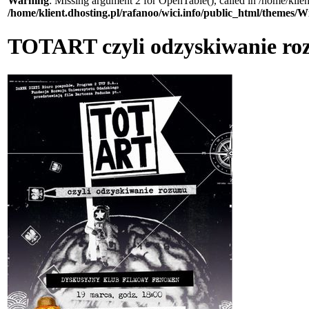
Warning
: Missing argument 2 for OpenTable(), called in /home/klie
/home/klient.dhosting.pl/rafanoo/wici.info/public_html/themes/W
TOTART czyli odzyskiwanie r