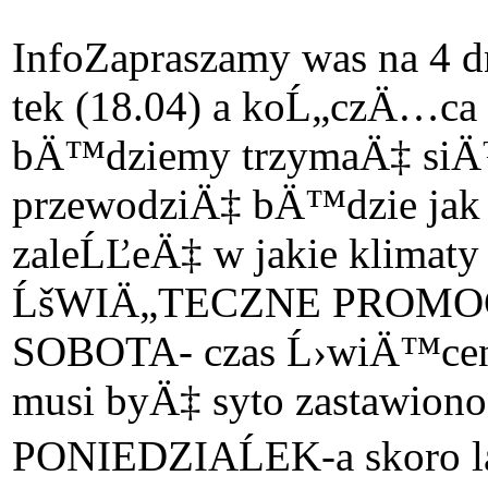
Info
Zapraszamy was na 
tek (18.04) a koĹ„czÄ…ca 
bÄ™dziemy trzymaÄ‡ siÄ™
przewodziÄ‡ bÄ™dzie jak z
zaleĹĽeÄ‡ w jakie klimat
ĹšWIÄ„TECZNE PROMOCJE:
SOBOTA- czas Ĺ›wiÄ™ceni
musi byÄ‡ syto zastawion
PONIEDZIAĹEK-a skoro lan