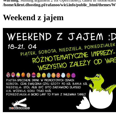
Warning
: Missing argument 2 for OpenTable(), called in /home/klie
/home/klient.dhosting.pl/rafanoo/wici.info/public_html/themes/W
Weekend z jajem