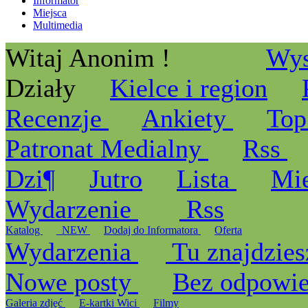
Informator
Miejsca
Multimedia
Witaj Anonim !
Wys
Działy
Kielce i region
Recenzje
Ankiety
Top
Patronat Medialny
Rss
Dzi¶
Jutro
Lista
Mi
Wydarzenie
Rss
Katalog
_NEW
Dodaj do Informatora
Oferta
Wydarzenia
Tu znajdzies
Nowe posty
Bez odpowi
Galeria zdjęć
E-kartki Wici
Filmy