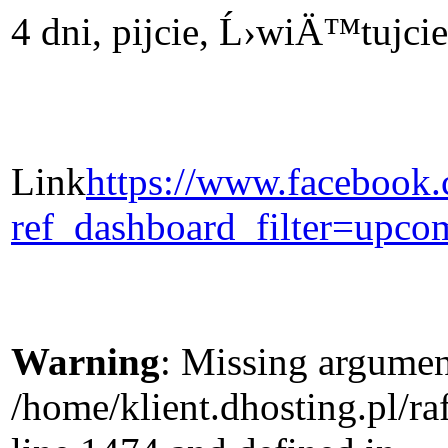
4 dni, pijcie, Ĺ›wiÄ™tujcie
Link
https://www.facebook
ref_dashboard_filter=upco
Warning
: Missing argument
/home/klient.dhosting.pl/r