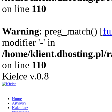
on line
110
Warning
: preg_match() [
fu
modifier '-' in
/home/klient.dhosting.pl/
on line
110
Kielce v.0.8
Home
Artykuły
Kalendarz