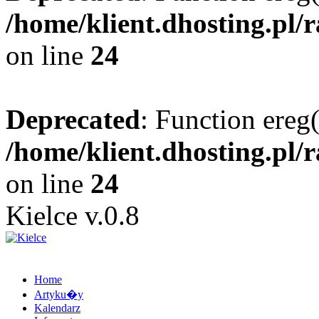
/home/klient.dhosting.pl/
on line
24
Deprecated
: Function ereg(
/home/klient.dhosting.pl/
on line
24
Kielce v.0.8
Home
Artyku�y
Kalendarz