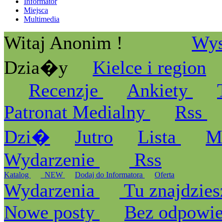
Informator
Miejsca
Multimedia
Witaj Anonim !
Wys
Dzia�y
Kielce i region
Recenzje
Ankiety
Patronat Medialny
Rss
Dzi�
Jutro
Lista
M
Wydarzenie
Rss
Katalog
_NEW
Dodaj do Informatora
Oferta
Wydarzenia
Tu znajdzies
Nowe posty
Bez odpowi