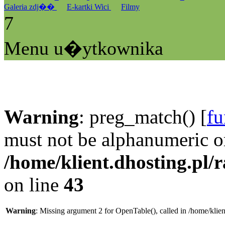
Galeria zdj��
E-kartki Wici
Filmy
7
Menu u�ytkownika
Warning
: preg_match() [
fu
must not be alphanumeric o
/home/klient.dhosting.pl/
on line
43
Warning
: Missing argument 2 for OpenTable(), called in /home/klie