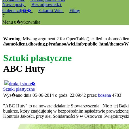
Nowe posty
Bez odpowiedzi
Galeria zdj��
E-kartki Wici
Filmy
7
Menu u�ytkownika
Warning
: Missing argument 2 for OpenTable(), called in /home/klien
/home/klient.dhosting.pl/rafanoo/wici.info/public_html/themes/W
Sztuki plastyczne
ABC Huty
Sztuki plastyczne
Wys�ano dnia 05-06-2014 o godz. 22:09:42 przez
bozena
4783
"ABC Huty" to najnowsze działanie Stowarzyszenia "Nie z tej Bajk
bunkrze, który znajduje się w bezpośrednim sąsiedztwie prowadzone
Kontrola Jakości, przy alei Solidarności 9 w Ostrowcu Świętokrzysk