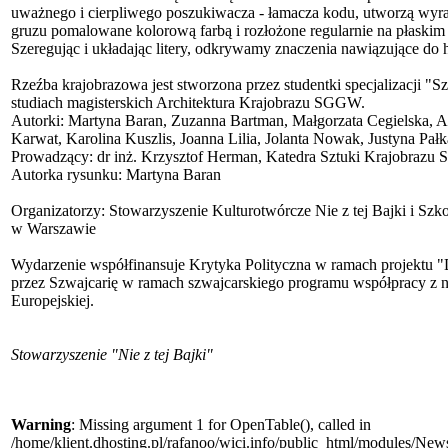
uważnego i cierpliwego poszukiwacza - łamacza kodu, utworzą wyra
gruzu pomalowane kolorową farbą i rozłożone regularnie na płaskim
Szeregując i układając litery, odkrywamy znaczenia nawiązujące do his
Rzeźba krajobrazowa jest stworzona przez studentki specjalizacji "
studiach magisterskich Architektura Krajobrazu SGGW.
Autorki: Martyna Baran, Zuzanna Bartman, Małgorzata Cegielska, A
Karwat, Karolina Kuszlis, Joanna Lilia, Jolanta Nowak, Justyna Pałk
Prowadzący: dr inż. Krzysztof Herman, Katedra Sztuki Krajobraz
Autorka rysunku: Martyna Baran
Organizatorzy: Stowarzyszenie Kulturotwórcze Nie z tej Bajki i S
w Warszawie
Wydarzenie współfinansuje Krytyka Polityczna w ramach projektu "
przez Szwajcarię w ramach szwajcarskiego programu współpracy z 
Europejskiej.
Stowarzyszenie "Nie z tej Bajki"
Warning
: Missing argument 1 for OpenTable(), called in
/home/klient.dhosting.pl/rafanoo/wici.info/public_html/modules/News/