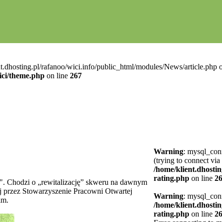
t.dhosting.pl/rafanoo/wici.info/public_html/modules/News/article.php o
ici/theme.php
on line
267
Warning
: mysql_conn
(trying to connect via
/home/klient.dhostin
rating.php
on line
2
i". Chodzi o „rewitalizację” skweru na dawnym
j przez Stowarzyszenie Pracowni Otwartej
Warning
: mysql_conn
im.
/home/klient.dhostin
rating.php
on line
2