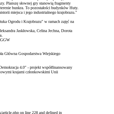
zy. Planszę słownej gry stanowią fragmenty
 terenie bunkra. To pozostałości budynków Huty.
torii miejsca i jego industrialnego krajobrazu."
Sztuka Ogrodu i Krajobrazu" w ramach zajęć na
leksandra Jaskłowska, Celina Jechna, Dorota
a.
u SGGW
zkoła Główna Gospodarstwa Wiejskiego
Demokracja 4.0" - projekt współfinansowany
nowymi krajami członkowskimi Unii
article.php on line 228 and defined in