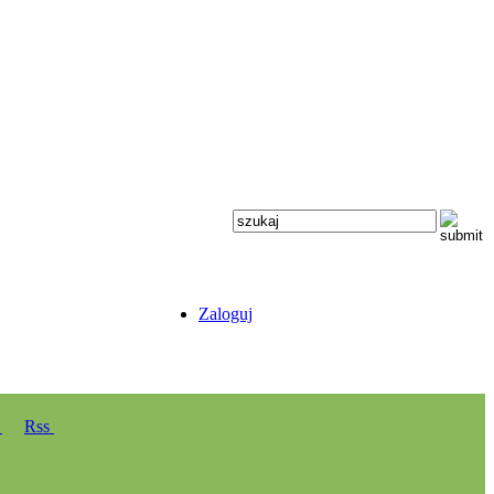
Zaloguj
y
Rss