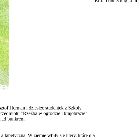
Error connecting to m
ztof Herman i dziesięć studentek z Szkoły
zedmiotu "Rzeźba w ogrodzie i krajobrazie".
ń nad bunkrem.
fabetyczna. W ziemię wbiły się litery, które dla