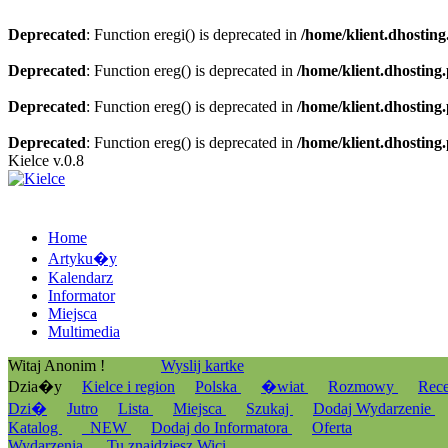
Deprecated
: Function eregi() is deprecated in
/home/klient.dhosting
Deprecated
: Function ereg() is deprecated in
/home/klient.dhosting
Deprecated
: Function ereg() is deprecated in
/home/klient.dhosting
Deprecated
: Function ereg() is deprecated in
/home/klient.dhosting
Kielce v.0.8
Home
Artyku�y
Kalendarz
Informator
Miejsca
Multimedia
Witaj Anonim !
Wyslij kartke
Dzia�y
Kielce i region
Polska
�wiat
Rozmowy
Rec
Dzi�
Jutro
Lista
Miejsca
Szukaj
Dodaj Wydarzenie
Katalog
_NEW
Dodaj do Informatora
Oferta
Wydarzenia
Tu znajdziesz Wici