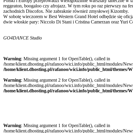
Polski i Europy przeprowadzi wielogodzinne warsztaty taneczne w tak
reggeaton, boogaloo czy afrojazz. W tym roku po raz pierwszy na fe
zachodnich Discofox. Nie zabraknie również zmysłowej Kizomby.
W sobotę wieczorem w Best Western Grand Hotel odbędzie się ofic
dwie włoskie pary: Niccolo Di Stani i Cristina Camerzan oraz Yuri Colu
GO4DANCE Studio
Warning
: Missing argument 1 for OpenTable(), called in
/home/klient.dhosting.pl/rafanoo/wici.info/public_html/modules/News/
/home/klient.dhosting.pl/rafanoo/wici.info/public_html/themes/W
Warning
: Missing argument 2 for OpenTable(), called in
/home/klient.dhosting.pl/rafanoo/wici.info/public_html/modules/News/
/home/klient.dhosting.pl/rafanoo/wici.info/public_html/themes/W
Warning
: Missing argument 1 for OpenTable(), called in
/home/klient.dhosting.pl/rafanoo/wici.info/public_html/modules/News/