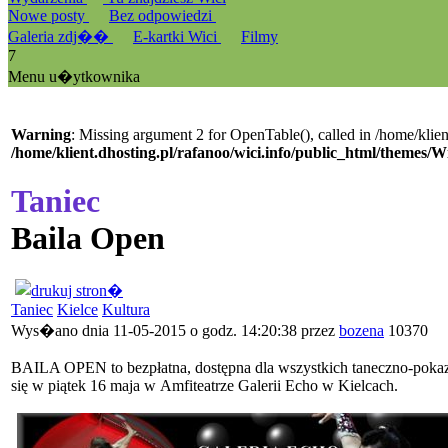
Nowe posty
Bez odpowiedzi
Galeria zdj��
E-kartki Wici
Filmy
7
Menu u�ytkownika
Warning
: Missing argument 2 for OpenTable(), called in /home/klien
/home/klient.dhosting.pl/rafanoo/wici.info/public_html/themes/W
Taniec
Baila Open
Taniec
Kielce
Kultura
Wys�ano dnia 11-05-2015 o godz. 14:20:38 przez
bozena
10370
BAILA OPEN to bezpłatna, dostępna dla wszystkich taneczno-pokazo
się w piątek 16 maja w Amfiteatrze Galerii Echo w Kielcach.