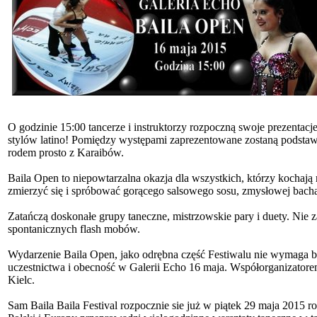
O godzinie 15:00 tancerze i instruktorzy rozpoczną swoje prezentacj
stylów latino! Pomiędzy występami zaprezentowane zostaną podstaw
rodem prosto z Karaibów.
Baila Open to niepowtarzalna okazja dla wszystkich, którzy kochają
zmierzyć się i spróbować gorącego salsowego sosu, zmysłowej bach
Zatańczą doskonałe grupy taneczne, mistrzowskie pary i duety. Nie
spontanicznych flash mobów.
Wydarzenie Baila Open, jako odrębna część Festiwalu nie wymaga bile
uczestnictwa i obecność w Galerii Echo 16 maja. Współorganizatore
Kielc.
Sam Baila Baila Festival rozpocznie sie już w piątek 29 maja 2015 rok