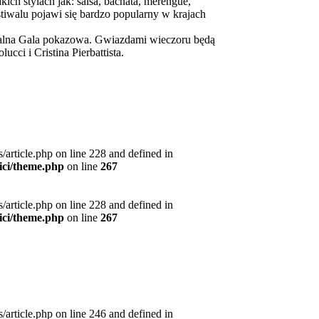
ich stylach jak: salsa, bachata, merengue,
stiwalu pojawi się bardzo popularny w krajach
jalna Gala pokazowa. Gwiazdami wieczoru będą
cci i Cristina Pierbattista.
article.php on line 228 and defined in
ici/theme.php
on line
267
article.php on line 228 and defined in
ici/theme.php
on line
267
article.php on line 246 and defined in