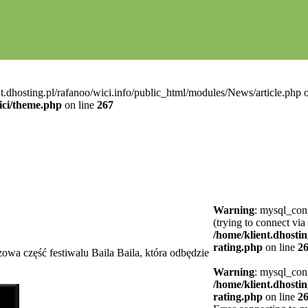
t.dhosting.pl/rafanoo/wici.info/public_html/modules/News/article.php o
ici/theme.php
on line
267
Warning
: mysql_conn
(trying to connect via
/home/klient.dhostin
rating.php
on line
2
wa część festiwalu Baila Baila, która odbędzie
Warning
: mysql_conn
/home/klient.dhostin
rating.php
on line
2