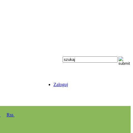
Zaloguj
y
Rss