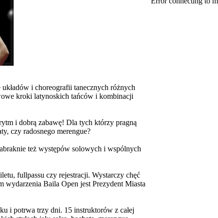
Error connecting to m
e układów i choreografii tanecznych różnych
owe kroki latynoskich tańców i kombinacji
 rytm i dobrą zabawę! Dla tych którzy pragną
aty, czy radosnego merengue?
 zabraknie też występów solowych i wspólnych
tu, fullpassu czy rejestracji. Wystarczy chęć
m wydarzenia Baila Open jest Prezydent Miasta
u i potrwa trzy dni. 15 instruktorów z całej