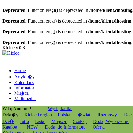
Deprecated
: Function eregi() is deprecated in
/home/klient.dhosting
Deprecated
: Function ereg() is deprecated in
/home/klient.dhosting
Deprecated
: Function ereg() is deprecated in
/home/klient.dhosting
Deprecated
: Function ereg() is deprecated in
/home/klient.dhosting
Kielce v.0.8
Home
Artyku�y
Kalendarz
Informator
Miejsca
Multimedia
Witaj Anonim !
Wyslij kartke
Dzia�y
Kielce i region
Polska
�wiat
Rozmowy
Rec
Dzi�
Jutro
Lista
Miejsca
Szukaj
Dodaj Wydarzenie
Katalog
_NEW
Dodaj do Informatora
Oferta
Wydarzenia
Tu znajdziesz Wici