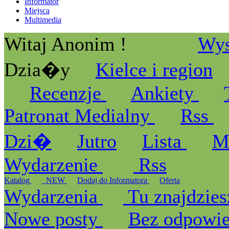
Informator
Miejsca
Multimedia
Witaj Anonim !
Wys
Dzia�y
Kielce i region
Recenzje
Ankiety
Patronat Medialny
Rss
Dzi�
Jutro
Lista
M
Wydarzenie
Rss
Katalog
_NEW
Dodaj do Informatora
Oferta
Wydarzenia
Tu znajdzies
Nowe posty
Bez odpowi