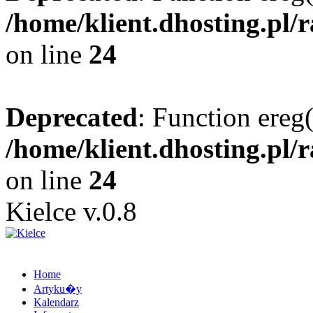
/home/klient.dhosting.pl/
on line
24
Deprecated
: Function ereg(
/home/klient.dhosting.pl/
on line
24
Kielce v.0.8
Home
Artyku�y
Kalendarz