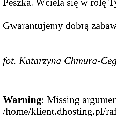
Peszka. Wciela się w rolę 
Gwarantujemy dobrą zabaw
fot. Katarzyna Chmura-Ce
Warning
: Missing argument
/home/klient.dhosting.pl/r