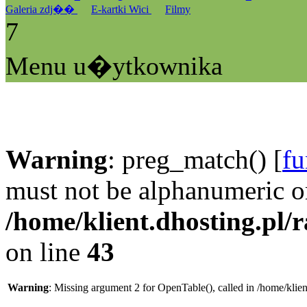
Galeria zdj��
E-kartki Wici
Filmy
7
Menu u�ytkownika
Warning
: preg_match() [
fu
must not be alphanumeric o
/home/klient.dhosting.pl/
on line
43
Warning
: Missing argument 2 for OpenTable(), called in /home/klie