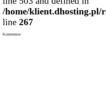
line 503 and defined in
/home/klient.dhosting.pl/
line
267
Komentarze