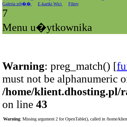
Galeria zdj��
E-kartki Wici
Filmy
7
Menu u�ytkownika
Warning
: preg_match() [
fu
must not be alphanumeric o
/home/klient.dhosting.pl/
on line
43
Warning
: Missing argument 2 for OpenTable(), called in /home/klie