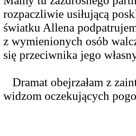
Mamy tu zazdrosnego partne
rozpaczliwie usiłującą pos
światku Allena podpatrujem
z wymienionych osób walczy
się przeciwnika jego własn
Dramat obejrzałam z zaint
widzom ocze