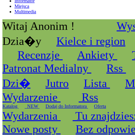
Informator
Miejsca
Multimedia
Witaj Anonim !
Wys
Dzia�y
Kielce i region
Recenzje
Ankiety
Patronat Medialny
Rss
Dzi�
Jutro
Lista
M
Wydarzenie
Rss
Katalog
_NEW
Dodaj do Informatora
Oferta
Wydarzenia
Tu znajdzies
Nowe posty
Bez odpowi