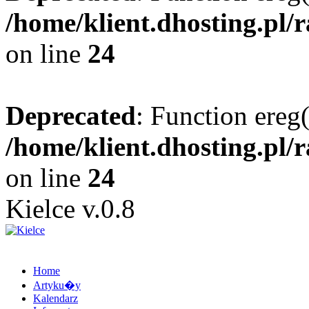
/home/klient.dhosting.pl/
on line
24
Deprecated
: Function ereg(
/home/klient.dhosting.pl/
on line
24
Kielce v.0.8
Home
Artyku�y
Kalendarz