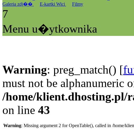
Galeria zdj��
E-kartki Wici
Filmy
7
Menu u�ytkownika
Warning
: preg_match() [
fu
must not be alphanumeric o
/home/klient.dhosting.pl/
on line
43
Warning
: Missing argument 2 for OpenTable(), called in /home/klie