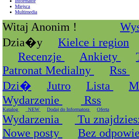
Informator
Miejsca
Multimedia
Witaj Anonim !
Wys
Dzia�y
Kielce i region
Recenzje
Ankiety
Patronat Medialny
Rss
Dzi�
Jutro
Lista
M
Wydarzenie
Rss
Katalog
_NEW
Dodaj do Informatora
Oferta
Wydarzenia
Tu znajdzies
Nowe posty
Bez odpowi