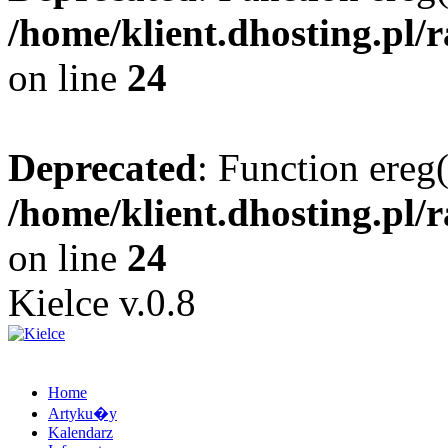
/home/klient.dhosting.pl/
on line
24
Deprecated
: Function ereg(
/home/klient.dhosting.pl/
on line
24
Kielce v.0.8
Home
Artyku�y
Kalendarz