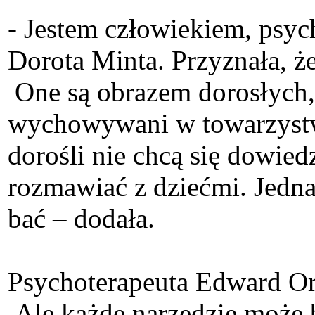
- Jestem człowiekiem, psyc
Dorota Minta. Przyznała, 
One są obrazem dorosłych, z
wychowywani w towarzystwie 
dorośli nie chcą się dowiedz
rozmawiać z dziećmi. Jednak
bać – dodała.
Psychoterapeuta Edward Orpi
Ale każde narzędzie może b