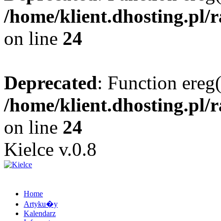
/home/klient.dhosting.pl/
on line
24
Deprecated
: Function ereg(
/home/klient.dhosting.pl/
on line
24
Kielce v.0.8
Home
Artyku�y
Kalendarz