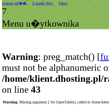
Galeria zdj��
E-kartki Wici
Filmy
7
Menu u�ytkownika
Warning
: preg_match() [
fu
must not be alphanumeric o
/home/klient.dhosting.pl/
on line
43
Warning
: Missing argument 2 for OpenTable(), called in /home/klie