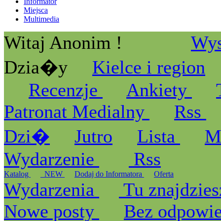
Informator
Miejsca
Multimedia
Witaj Anonim !
Wys
Dzia�y
Kielce i region
Recenzje
Ankiety
Patronat Medialny
Rss
Dzi�
Jutro
Lista
M
Wydarzenie
Rss
Katalog
_NEW
Dodaj do Informatora
Oferta
Wydarzenia
Tu znajdzies
Nowe posty
Bez odpowi