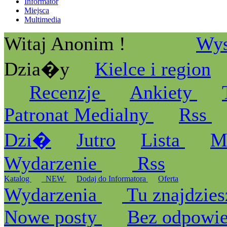
Informator
Miejsca
Multimedia
Witaj Anonim !
Wys
Dzia�y
Kielce i region
Recenzje
Ankiety
Patronat Medialny
Rss
Dzi�
Jutro
Lista
M
Wydarzenie
Rss
Katalog
_NEW
Dodaj do Informatora
Oferta
Wydarzenia
Tu znajdzies
Nowe posty
Bez odpowi