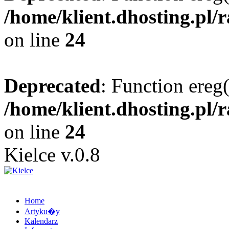
/home/klient.dhosting.pl/
on line
24
Deprecated
: Function ereg(
/home/klient.dhosting.pl/
on line
24
Kielce v.0.8
Home
Artyku�y
Kalendarz