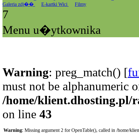
Galeria zdj��
E-kartki Wici
Filmy
7
Menu u�ytkownika
Warning
: preg_match() [
fu
must not be alphanumeric o
/home/klient.dhosting.pl/
on line
43
Warning
: Missing argument 2 for OpenTable(), called in /home/klie