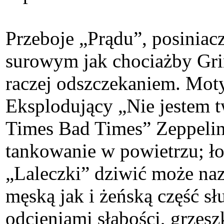
Przeboje „Prądu”, posini
surowym jak chociażby Grin
raczej odszczekaniem. Moty
Eksplodujący „Nie jestem t
Times Bad Times” Zeppelinó
tankowanie w powietrzu; ło
„Laleczki” dziwić może naz
męską jak i żeńską część s
odcieniami słabości, grzes