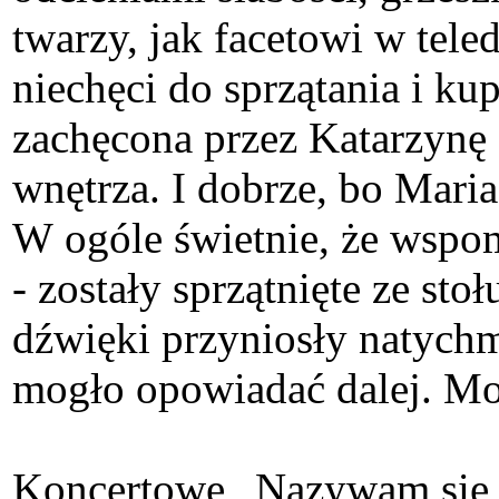
twarzy, jak facetowi w tel
niechęci do sprzątania i k
zachęcona przez Katarzynę 
wnętrza. I dobrze, bo Maria
W ogóle świetnie, że wspom
- zostały sprzątnięte ze st
dźwięki przyniosły natychm
mogło opowiadać dalej. Moc
Koncertowe „Nazywam się n