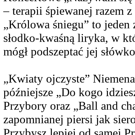
– terapii śpiewanej razem 
„Królowa śniegu” to jeden 
słodko-kwaśną liryka, w kt
mógł podszeptać jej słówk
„Kwiaty ojczyste” Niemena 
późniejsze „Do kogo idzies
Przybory oraz „Ball and cha
zapomnianej piersi jak sier
Przybysz lepiej od samej P