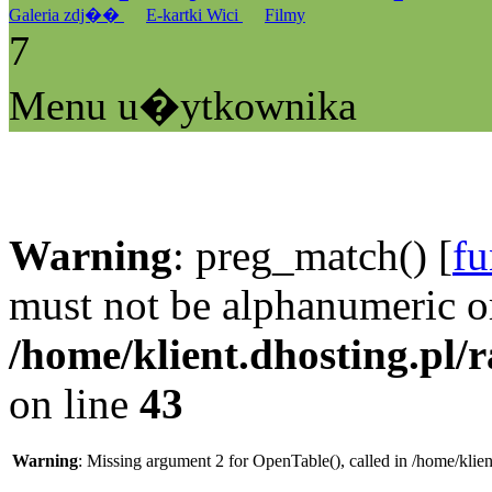
Galeria zdj��
E-kartki Wici
Filmy
7
Menu u�ytkownika
Warning
: preg_match() [
fu
must not be alphanumeric o
/home/klient.dhosting.pl/
on line
43
Warning
: Missing argument 2 for OpenTable(), called in /home/klie