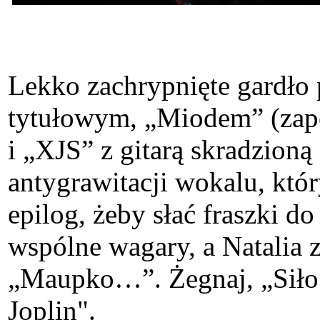
Lekko zachrypnięte gardło 
tytułowym, „Miodem” (zapo
i „XJS” z gitarą skradzion
antygrawitacji wokalu, któ
epilog, żeby słać fraszki d
wspólne wagary, a Natalia 
„Maupko…”. Żegnaj, „Siło s
Joplin".