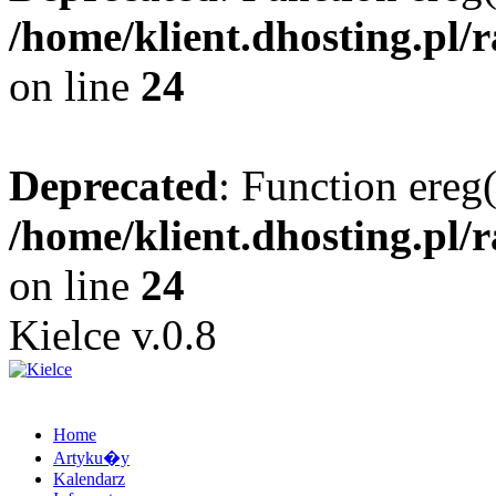
/home/klient.dhosting.pl/
on line
24
Deprecated
: Function ereg(
/home/klient.dhosting.pl/
on line
24
Kielce v.0.8
Home
Artyku�y
Kalendarz