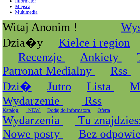
Informator
Miejsca
Multimedia
Witaj Anonim !
Wys
Dzia�y
Kielce i region
Recenzje
Ankiety
Patronat Medialny
Rss
Dzi�
Jutro
Lista
M
Wydarzenie
Rss
Katalog
_NEW
Dodaj do Informatora
Oferta
Wydarzenia
Tu znajdzies
Nowe posty
Bez odpowi