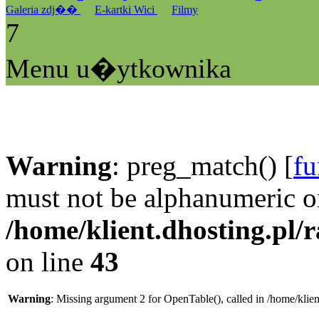
Galeria zdj��
E-kartki Wici
Filmy
7
Menu u�ytkownika
Warning
: preg_match() [
fu
must not be alphanumeric o
/home/klient.dhosting.pl/
on line
43
Warning
: Missing argument 2 for OpenTable(), called in /home/klie