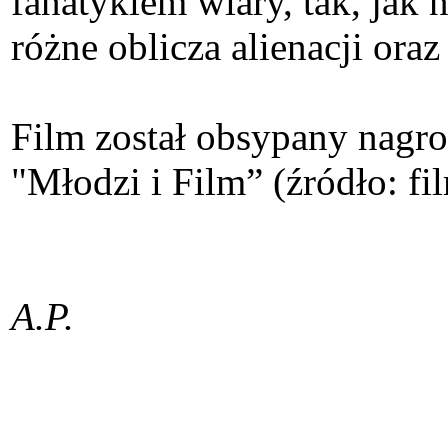
fanatykiem wiary, tak, jak n
różne oblicza alienacji or
Film został obsypany nag
"Młodzi i Film” (źródło: fi
A.P.