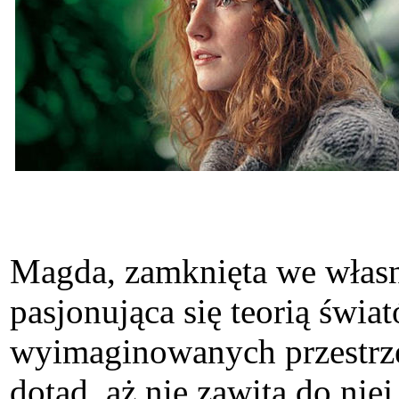
Magda, zamknięta we własn
pasjonująca się teorią świ
wyimaginowanych przestrzen
dotąd, aż nie zawita do nie