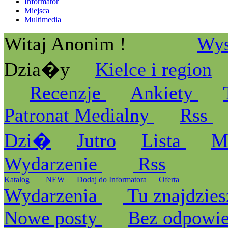
Informator
Miejsca
Multimedia
Witaj Anonim !
Wys
Dzia�y
Kielce i region
Recenzje
Ankiety
Patronat Medialny
Rss
Dzi�
Jutro
Lista
M
Wydarzenie
Rss
Katalog
_NEW
Dodaj do Informatora
Oferta
Wydarzenia
Tu znajdzies
Nowe posty
Bez odpowi