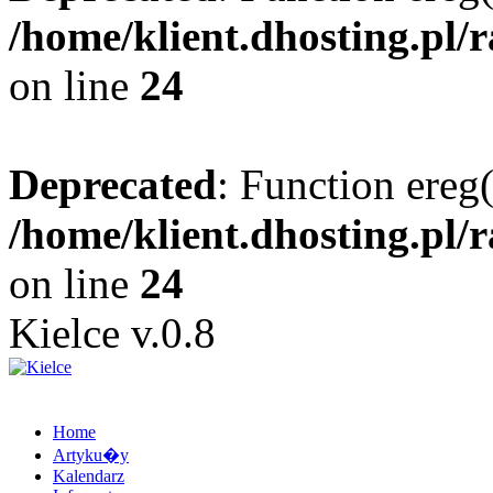
/home/klient.dhosting.pl/
on line
24
Deprecated
: Function ereg(
/home/klient.dhosting.pl/
on line
24
Kielce v.0.8
Home
Artyku�y
Kalendarz