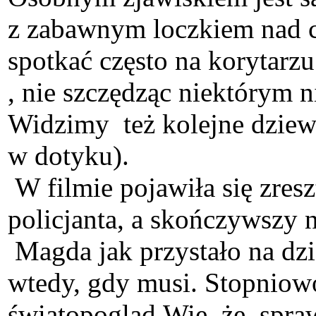
z zabawnym loczkiem nad cz
spotkać często na korytarz
, nie szczędząc niektórym 
Widzimy też kolejne dziewc
w dotyku).
W filmie pojawiła się zres
policjanta, a skończywszy 
Magda jak przystało na dzi
wtedy, gdy musi. Stopniowo
światopogląd.Wie, że spraw