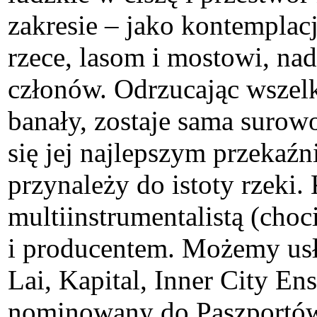
zakresie – jako kontemplac
rzece, lasom i mostowi, nad
członów. Odrzucając wszelk
banały, zostaje sama surow
się jej najlepszym przekaź
przynależy do istoty rzeki.
multiinstrumentalistą (cho
i producentem. Możemy usły
Lai, Kapital, Inner City E
nominowany do Paszportów