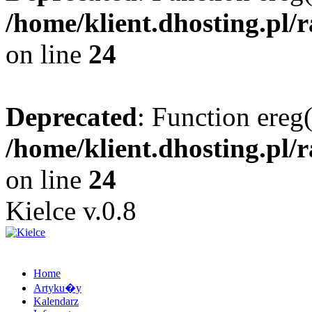
/home/klient.dhosting.pl/
on line
24
Deprecated
: Function ereg(
/home/klient.dhosting.pl/
on line
24
Kielce v.0.8
Home
Artyku�y
Kalendarz