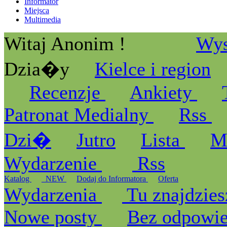
Informator
Miejsca
Multimedia
Witaj Anonim !
Wys
Dzia�y
Kielce i region
Recenzje
Ankiety
Patronat Medialny
Rss
Dzi�
Jutro
Lista
M
Wydarzenie
Rss
Katalog
_NEW
Dodaj do Informatora
Oferta
Wydarzenia
Tu znajdzies
Nowe posty
Bez odpowi