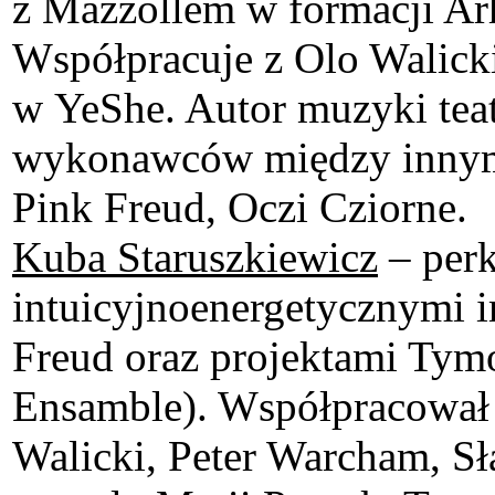
z Mazzollem w formacji Ar
Współpracuje z Olo Walick
w YeShe. Autor muzyki teatr
wykonawców między innymi:
Pink Freud, Oczi Cziorne.
Kuba Staruszkiewicz
– perk
intuicyjnoenergetycznymi i
Freud oraz projektami Ty
Ensamble). Współpracował 
Walicki, Peter Warcham, Sł