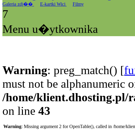
Galeria zdj��
E-kartki Wici
Filmy
7
Menu u�ytkownika
Warning
: preg_match() [
fu
must not be alphanumeric o
/home/klient.dhosting.pl/
on line
43
Warning
: Missing argument 2 for OpenTable(), called in /home/klie