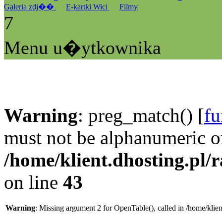
Galeria zdj��
E-kartki Wici
Filmy
7
Menu u�ytkownika
Warning
: preg_match() [
fu
must not be alphanumeric o
/home/klient.dhosting.pl/
on line
43
Warning
: Missing argument 2 for OpenTable(), called in /home/klie