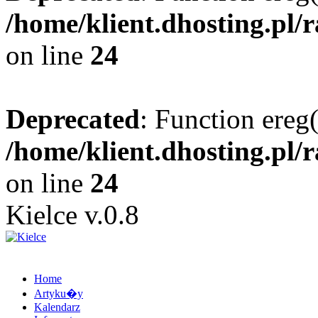
/home/klient.dhosting.pl/
on line
24
Deprecated
: Function ereg(
/home/klient.dhosting.pl/
on line
24
Kielce v.0.8
Home
Artyku�y
Kalendarz