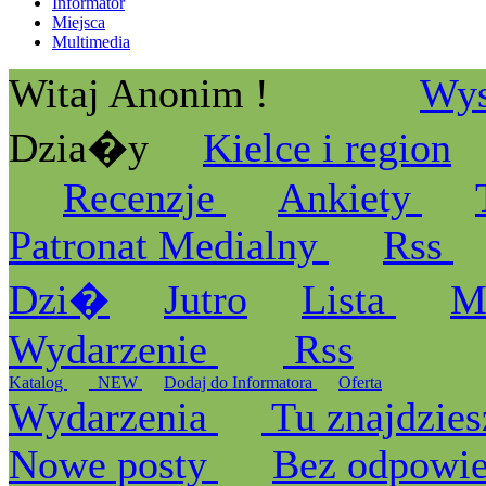
Informator
Miejsca
Multimedia
Witaj Anonim !
Wys
Dzia�y
Kielce i region
Recenzje
Ankiety
Patronat Medialny
Rss
Dzi�
Jutro
Lista
M
Wydarzenie
Rss
Katalog
_NEW
Dodaj do Informatora
Oferta
Wydarzenia
Tu znajdzies
Nowe posty
Bez odpowi