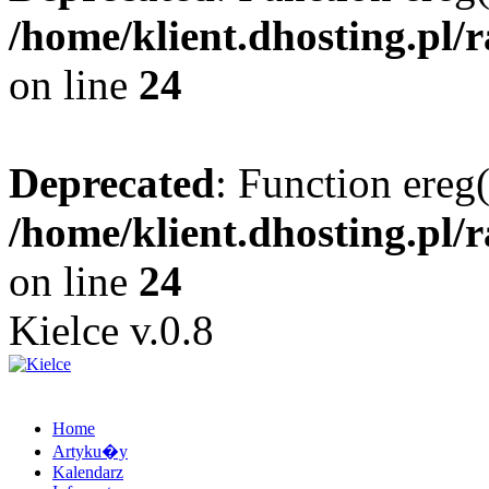
/home/klient.dhosting.pl/
on line
24
Deprecated
: Function ereg(
/home/klient.dhosting.pl/
on line
24
Kielce v.0.8
Home
Artyku�y
Kalendarz