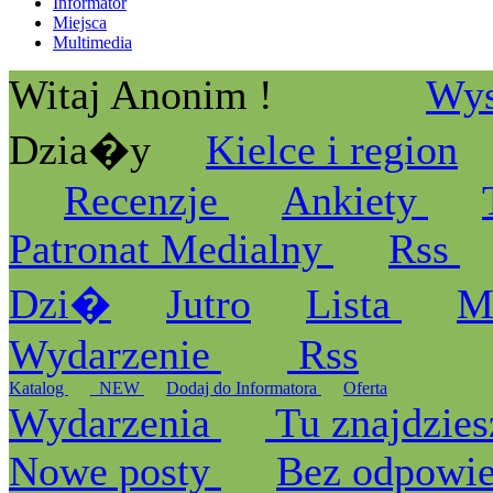
Informator
Miejsca
Multimedia
Witaj Anonim !
Wys
Dzia�y
Kielce i region
Recenzje
Ankiety
Patronat Medialny
Rss
Dzi�
Jutro
Lista
M
Wydarzenie
Rss
Katalog
_NEW
Dodaj do Informatora
Oferta
Wydarzenia
Tu znajdzies
Nowe posty
Bez odpowi