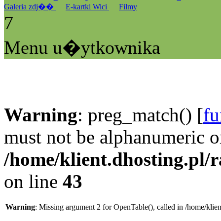
Galeria zdj��
E-kartki Wici
Filmy
7
Menu u�ytkownika
Warning
: preg_match() [
fu
must not be alphanumeric o
/home/klient.dhosting.pl/
on line
43
Warning
: Missing argument 2 for OpenTable(), called in /home/klie