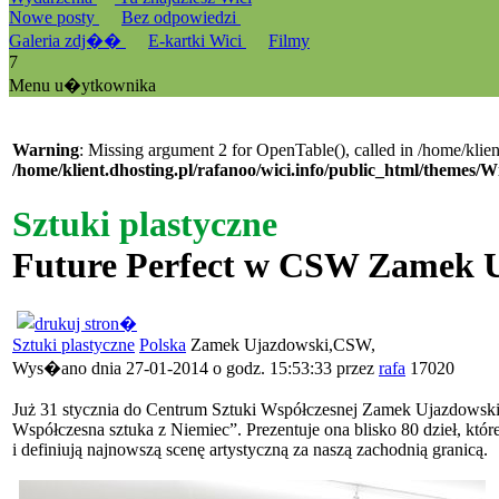
Nowe posty
Bez odpowiedzi
Galeria zdj��
E-kartki Wici
Filmy
7
Menu u�ytkownika
Warning
: Missing argument 2 for OpenTable(), called in /home/klien
/home/klient.dhosting.pl/rafanoo/wici.info/public_html/themes/W
Sztuki plastyczne
Future Perfect w CSW Zamek 
Sztuki plastyczne
Polska
Zamek Ujazdowski,CSW,
Wys�ano dnia 27-01-2014 o godz. 15:53:33 przez
rafa
17020
Już 31 stycznia do Centrum Sztuki Współczesnej Zamek Ujazdowski
Współczesna sztuka z Niemiec”. Prezentuje ona blisko 80 dzieł, kt
i definiują najnowszą scenę artystyczną za naszą zachodnią granicą.