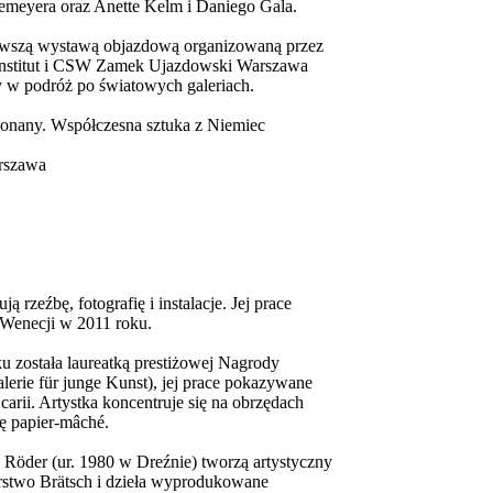
meyera oraz Anette Kelm i Daniego Gala.
nowszą wystawą objazdową organizowaną przez
e-Institut i CSW Zamek Ujazdowski Warszawa
 w podróż po światowych galeriach.
konany. Współczesna sztuka z Niemiec
rszawa
ą rzeźbę, fotografię i instalacje. Jej prace
 Wenecji w 2011 roku.
 została laureatką prestiżowej Nagrody
alerie für junge Kunst), jej prace pokazywane
rii. Artystka koncentruje się na obrzędach
kę papier-mâché.
Röder (ur. 1980 w Dreźnie) tworzą artystyczny
rstwo Brätsch i dzieła wyprodukowane