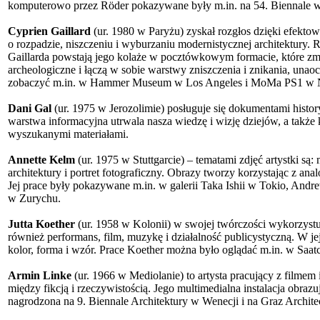
komputerowo przez Röder pokazywane były m.in. na 54. Biennale w
Cyprien Gaillard
(ur. 1980 w Paryżu) zyskał rozgłos dzięki efekt
o rozpadzie, niszczeniu i wyburzaniu modernistycznej architektury. 
Gaillarda powstają jego kolaże w pocztówkowym formacie, które zmi
archeologiczne i łączą w sobie warstwy zniszczenia i znikania, unao
zobaczyć m.in. w Hammer Museum w Los Angeles i MoMa PS1 w
Dani Gal
(ur. 1975 w Jerozolimie) posługuje się dokumentami histor
warstwa informacyjna utrwala nasza wiedzę i wizję dziejów, a także
wyszukanymi materiałami.
Annette Kelm
(ur. 1975 w Stuttgarcie) – tematami zdjęć artystki są: 
architektury i portret fotograficzny. Obrazy tworzy korzystając z a
Jej prace były pokazywane m.in. w galerii Taka Ishii w Tokio, And
w Zurychu.
Jutta Koether
(ur. 1958 w Kolonii) w swojej twórczości wykorzystu
również performans, film, muzykę i działalność publicystyczną. W jej 
kolor, forma i wzór. Prace Koether można było oglądać m.in. w Saa
Armin Linke
(ur. 1966 w Mediolanie) to artysta pracujący z filmem 
między fikcją i rzeczywistością. Jego multimedialna instalacja obraz
nagrodzona na 9. Biennale Architektury w Wenecji i na Graz Architec