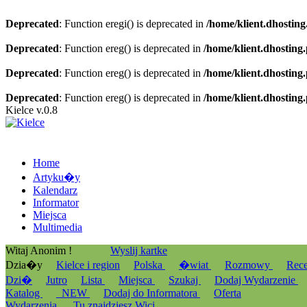
Deprecated
: Function eregi() is deprecated in
/home/klient.dhosting
Deprecated
: Function ereg() is deprecated in
/home/klient.dhosting
Deprecated
: Function ereg() is deprecated in
/home/klient.dhosting
Deprecated
: Function ereg() is deprecated in
/home/klient.dhosting
Kielce v.0.8
Home
Artyku�y
Kalendarz
Informator
Miejsca
Multimedia
Witaj Anonim !
Wyslij kartke
Dzia�y
Kielce i region
Polska
�wiat
Rozmowy
Rec
Dzi�
Jutro
Lista
Miejsca
Szukaj
Dodaj Wydarzenie
Katalog
_NEW
Dodaj do Informatora
Oferta
Wydarzenia
Tu znajdziesz Wici