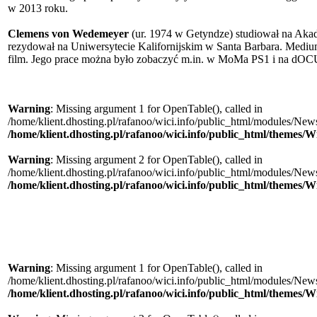
w 2013 roku.
Clemens von Wedemeyer
(ur. 1974 w Getyndze) studiował na Aka
rezydował na Uniwersytecie Kalifornijskim w Santa Barbara. Medium,
film. Jego prace można było zobaczyć m.in. w MoMa PS1 i na d
Warning
: Missing argument 1 for OpenTable(), called in
/home/klient.dhosting.pl/rafanoo/wici.info/public_html/modules/News/
/home/klient.dhosting.pl/rafanoo/wici.info/public_html/themes/W
Warning
: Missing argument 2 for OpenTable(), called in
/home/klient.dhosting.pl/rafanoo/wici.info/public_html/modules/News/
/home/klient.dhosting.pl/rafanoo/wici.info/public_html/themes/W
Warning
: Missing argument 1 for OpenTable(), called in
/home/klient.dhosting.pl/rafanoo/wici.info/public_html/modules/News/
/home/klient.dhosting.pl/rafanoo/wici.info/public_html/themes/W