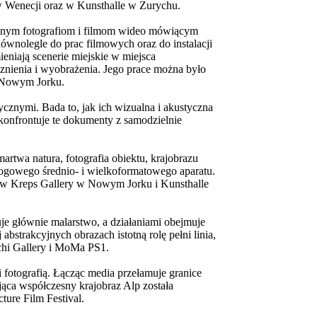
 Wenecji oraz w Kunsthalle w Zurychu.
ownym fotografiom i filmom wideo mówiącym
Równolegle do prac filmowych oraz do instalacji
eniają scenerie miejskie w miejsca
cznienia i wyobrażenia. Jego prace można było
 Nowym Jorku.
ycznymi. Bada to, jak ich wizualna i akustyczna
 konfrontuje te dokumenty z samodzielnie
martwa natura, fotografia obiektu, krajobrazu
nalogowego średnio- i wielkoformatowego aparatu.
rew Kreps Gallery w Nowym Jorku i Kunsthalle
je głównie malarstwo, a działaniami obejmuje
abstrakcyjnych obrazach istotną rolę pełni linia,
tchi Gallery i MoMa PS1.
i fotografią. Łącząc media przełamuje granice
ująca współczesny krajobraz Alp została
ture Film Festival.