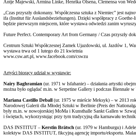
Antje Majewski, Armina Linke, Henrika Olsena, Clemensa von Wede
„Czas przyszły dokonany. Współczesna sztuka z Niemiec” jest naj
ifa (Institut für Auslandsbeziehungen). Dzięki współpracy z Goeth
będzie pierwszym miejscem, które wystawa odwiedzi zanim wyruszy
Future Perfect. Contemporary Art from Germany / Czas przyszły do
Centrum Sztuki Współczesnej Zamek Ujazdowski, ul. Jazdów 1, Wa
wystawa trwa od 1 lutego do 21 kwietnia
www.csw.art.pl, www.facebook.com/cswzu
Artyści biorący udział w wystawie:
Nairy Baghramian
(ur. 1971 w Isfahanie) – działania artystki obejmuj
można było oglądać m.in. w Serpetine Gallery i podczas Biennale w
Mariana Castillo Deball
(ur. 1975 w mieście Meksyk) – w 2013 roku
Narodowej Galerii dla Młodej Sztuki w Berlinie (Preis der Nationalg
były m.in. w nowojorskiej MoMa i Kunsthalle Sankt Gallen w Szwajca
i świętach, wykorzystując przy tym tradycyjną dla karnawału techni
DAS INSTITUT –
Kerstin Brätsch
(ur. 1979 w Hamburgu) i Adele 
kolektyw DAS INSTITUT, fikcyjną agencję importu/eksportu. Mala