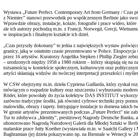
Wystawa „Future Perfect. Contemporary Art from Germany / Czas p
z Niemiec” stanowi przewodnik po współczesnym Berlinie jako swoist
Wprawdzie obrazy, instalacje, kolaże, fotografie i prace wideo, 
ale ich autorzy pochodzą m.in. z Francji, Norwegii, Grecji, Wietna
w inspiracjach i finalnym kształcie ich dzieł.
„Czas przyszły dokonany” to jedna z największych wystaw poświęco
granicy, jaką w ostatnim czasie prezentowano w Polsce. Ekspozycja 
przez 16 artystów. Kuratorzy Angelika Stepken i Phillip Ziegler zeb
– urodzonych między 1958 a 1980 rokiem – którzy skupiają się na za
tożsamością w kontekście społecznym, kulturowym oraz polityczn
artyści skłaniają widzów do twórczej interpretacji przeszłości i myśle
W CSW obejrzymy m.in. dzieła Cypriena Gaillarda, który zyskał rozg
mówiącym o rozpadzie kultury oraz niszczeniu i wyburzaniu modernis
Röder, które powołały do życia kolektyw DAS INSTITUT wykorzyst
zarówno tradycyjne środki, jak również cyfrowe techniki przy pomoc
malowidła, obrazy i tapety. Intrygujące instalacje to domena takich
W gronie artystów prezentowanych podczas „Future Perfect” nie za
Tur to zdobywca „Identity”, prestiżowej Nagrody Deutsche Banku, a
uhonorowano Nagrodą Narodowej Galerii dla Młodej Sztuki w Berl
malarskie prace Jutty Koether (wystawiała m.in. w Saatchi Gallery i
Baghramian (jej dzieła pokazywano np. na Biennale w Wenecji w 20