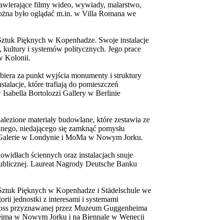
zawierające filmy wideo, wywiady, malarstwo,
można było oglądać m.in. w Villa Romana we
Sztuk Pięknych w Kopenhadze. Swoje instalacje
, kultury i systemów politycznych. Jego prace
 Kolonii.
biera za punkt wyjścia monumenty i struktury
talacje, które trafiają do pomieszczeń
sabella Bortolozzi Gallery w Berlinie
alezione materiały budowlane, które zestawia ze
dnego, niedającego się zamknąć pomysłu
zi Galerie w Londynie i MoMa w Nowym Jorku.
widłach ściennych oraz instalacjach snuje
 publicznej. Laureat Nagrody Deutsche Banku
Sztuk Pięknych w Kopenhadze i Städelschule we
rii jednostki z interesami i systemami
 Boss przyznawanej przez Muzeum Guggenheima
eima w Nowym Jorku i na Biennale w Wenecji