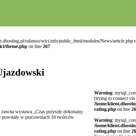
t.dhosting.pl/rafanoo/wici.info/public_html/modules/News/article.php o
ici/theme.php
on line
267
Ujazdowski
Warning
: mysql_conn
(trying to connect via
/home/klient.dhostin
rating.php
on line
2
 zawita wystawa „Czas przyszły dokonany.
óre powstały w pracowniach 16 twórców
Warning
: mysql_conn
/home/klient.dhostin
rating.php
on line
2