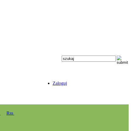
Zaloguj
y
Rss