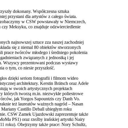
rzyszły dokonany. Współczesna sztuka
ej przystani dla artystów z całego świata.
które zobaczymy w CSW powstawały w Niemczech,
mu czy Meksyku, co znajduje odzwierciedlenie
nych najnowszej sztuce zza naszej zachodniej
składa się z niemal 80 obiektów stworzonych
rali prace twórców młodego i średniego pokolenia
gadnieniach związanych z jednostką i jej
ym. Wszyscy prezentowani podczas wystawy
nia o tym, co niesie przyszłość.
łos dzięki seriom fotografii i filmom wideo
tycznej architektury. Kerstin Brätsch oraz Adele
ują w swoich artystycznych projektach
y których tworzą m.in. niezwykłe poliestrowe
 twórców, jak Yorgos Sapountzis czy Danh Vo.
braknie też laureatów ważnych nagród – Nasan
 Mariany Castillo Deball ubiegłym roku
inie. CSW Zamek Ujazdowski zaprezentuje także
 MoMa PS1) oraz rzeźby irańskiej artystki Nairy
11 roku). Obejrzymy także prace: Nory Schultz,