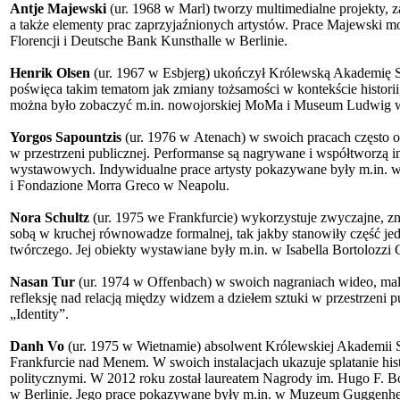
Antje Majewski
(ur. 1968 w Marl) tworzy multimedialne projekty, 
a także elementy prac zaprzyjaźnionych artystów. Prace Majewski 
Florencji i Deutsche Bank Kunsthalle w Berlinie.
Henrik Olsen
(ur. 1967 w Esbjerg) ukończył Królewską Akademię 
poświęca takim tematom jak zmiany tożsamości w kontekście historii
można było zobaczyć m.in. nowojorskiej MoMa i Museum Ludwig w
Yorgos Sapountzis
(ur. 1976 w Atenach) w swoich pracach często o
w przestrzeni publicznej. Performanse są nagrywane i współtworzą ins
wystawowych. Indywidualne prace artysty pokazywane były m.in. w I
i Fondazione Morra Greco w Neapolu.
Nora Schultz
(ur. 1975 we Frankfurcie) wykorzystuje zwyczajne, zn
sobą w kruchej równowadze formalnej, tak jakby stanowiły część je
twórczego. Jej obiekty wystawiane były m.in. w Isabella Bortoloz
Nasan Tur
(ur. 1974 w Offenbach) w swoich nagraniach wideo, malo
refleksję nad relacją między widzem a dziełem sztuki w przestrzeni
„Identity”.
Danh Vo
(ur. 1975 w Wietnamie) absolwent Królewskiej Akademii 
Frankfurcie nad Menem. W swoich instalacjach ukazuje splatanie histo
politycznymi. W 2012 roku został laureatem Nagrody im. Hugo F.
w Berlinie. Jego prace pokazywane były m.in. w Muzeum Guggenh