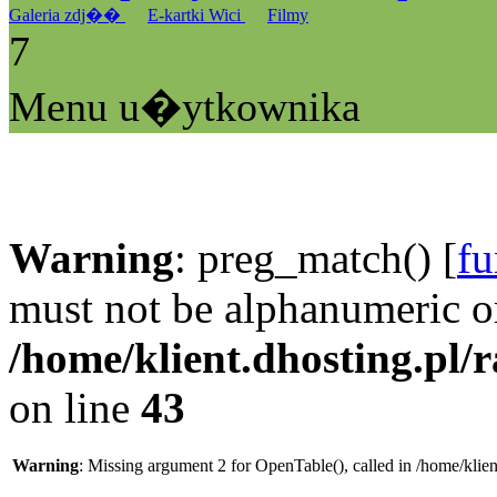
Galeria zdj��
E-kartki Wici
Filmy
7
Menu u�ytkownika
Warning
: preg_match() [
fu
must not be alphanumeric o
/home/klient.dhosting.pl/
on line
43
Warning
: Missing argument 2 for OpenTable(), called in /home/klie