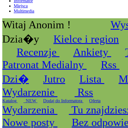
Informator
Miejsca
Multimedia
Witaj Anonim !
Wys
Dzia�y
Kielce i region
Recenzje
Ankiety
Patronat Medialny
Rss
Dzi�
Jutro
Lista
M
Wydarzenie
Rss
Katalog
_NEW
Dodaj do Informatora
Oferta
Wydarzenia
Tu znajdzies
Nowe posty
Bez odpowi