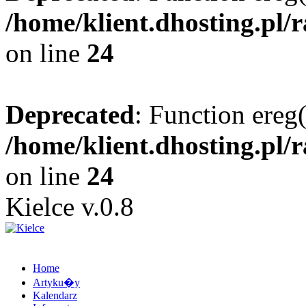
/home/klient.dhosting.pl/
on line
24
Deprecated
: Function ereg(
/home/klient.dhosting.pl/
on line
24
Kielce v.0.8
Home
Artyku�y
Kalendarz