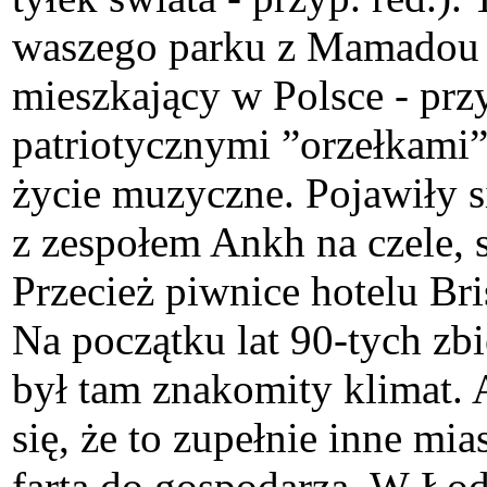
waszego parku z Mamadou D
mieszkający w Polsce - przy
patriotycznymi ”orzełkami”.
życie muzyczne. Pojawiły s
z zespołem Ankh na czele, s
Przecież piwnice hotelu Bri
Na początku lat 90-tych zb
był tam znakomity klimat. 
się, że to zupełnie inne mia
farta do gospodarza. W Łod