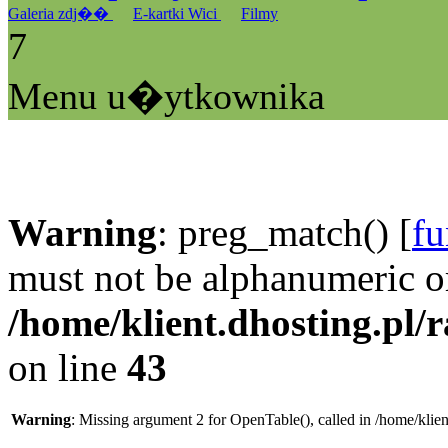
Galeria zdj��
E-kartki Wici
Filmy
7
Menu u�ytkownika
Warning
: preg_match() [
fu
must not be alphanumeric o
/home/klient.dhosting.pl/
on line
43
Warning
: Missing argument 2 for OpenTable(), called in /home/klie