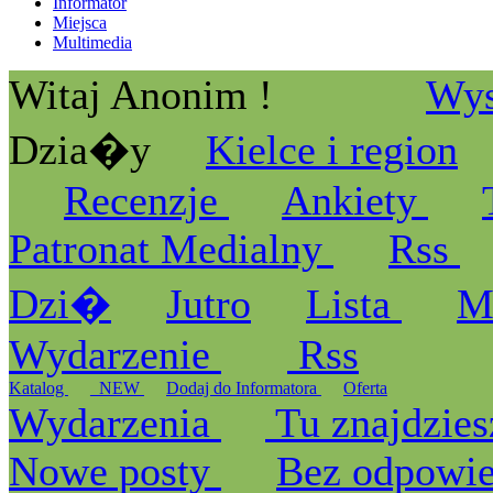
Informator
Miejsca
Multimedia
Witaj Anonim !
Wys
Dzia�y
Kielce i region
Recenzje
Ankiety
Patronat Medialny
Rss
Dzi�
Jutro
Lista
M
Wydarzenie
Rss
Katalog
_NEW
Dodaj do Informatora
Oferta
Wydarzenia
Tu znajdzies
Nowe posty
Bez odpowi