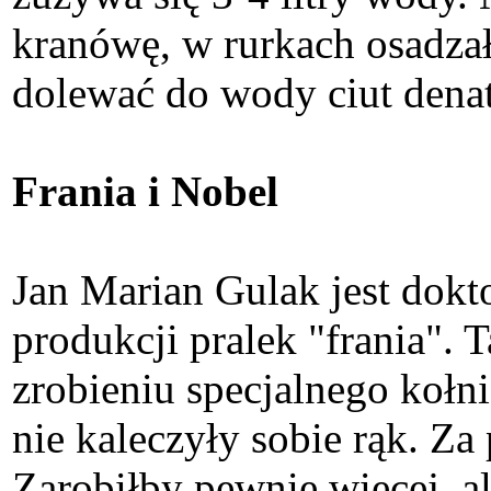
kranówę, w rurkach osadzał
dolewać do wody ciut denat
Frania i Nobel
Jan Marian Gulak jest dokt
produkcji pralek "frania". 
zrobieniu specjalnego kołni
nie kaleczyły sobie rąk. Za
Zarobiłby pewnie więcej, al