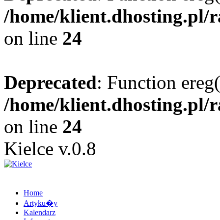
/home/klient.dhosting.pl/
on line
24
Deprecated
: Function ereg(
/home/klient.dhosting.pl/
on line
24
Kielce v.0.8
Home
Artyku�y
Kalendarz