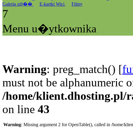
Galeria zdj��
E-kartki Wici
Filmy
7
Menu u�ytkownika
Warning
: preg_match() [
fu
must not be alphanumeric o
/home/klient.dhosting.pl/
on line
43
Warning
: Missing argument 2 for OpenTable(), called in /home/klie