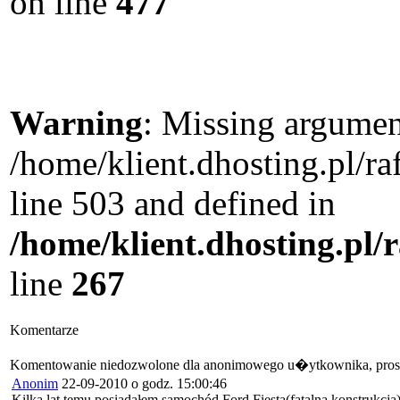
on line
477
Warning
: Missing argument
/home/klient.dhosting.pl/
line 503 and defined in
/home/klient.dhosting.pl/
line
267
Komentarze
Komentowanie niedozwolone dla anonimowego u�ytkownika, pros
Anonim
22-09-2010 o godz. 15:00:46
Kilka lat temu posiadałem samochód Ford Fiesta(fatalna konstrukcja)