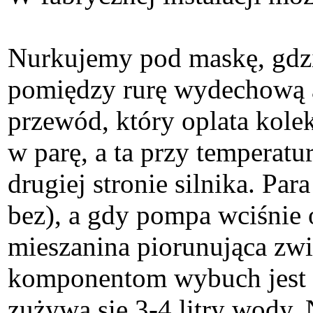
Nurkujemy pod maskę, gdzi
pomiędzy rurę wydechową 
przewód, który oplata kole
w parę, a ta przy temperat
drugiej stronie silnika. Pa
bez), a gdy pompa wciśnie o
mieszanina piorunująca zw
komponentom wybuch jest ła
zużywa się 3-4 litry wody.