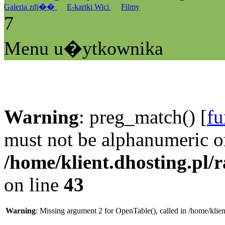
Galeria zdj��
E-kartki Wici
Filmy
7
Menu u�ytkownika
Warning
: preg_match() [
fu
must not be alphanumeric o
/home/klient.dhosting.pl/
on line
43
Warning
: Missing argument 2 for OpenTable(), called in /home/klie