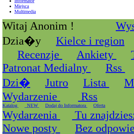
Informator
Miejsca
Multimedia
Witaj Anonim !
Wys
Dzia�y
Kielce i region
Recenzje
Ankiety
Patronat Medialny
Rss
Dzi�
Jutro
Lista
M
Wydarzenie
Rss
Katalog
_NEW
Dodaj do Informatora
Oferta
Wydarzenia
Tu znajdzies
Nowe posty
Bez odpowi