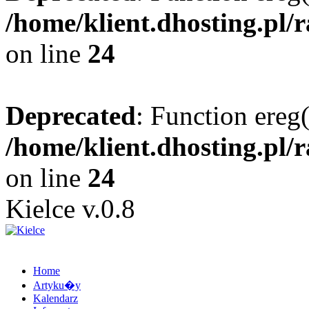
/home/klient.dhosting.pl/
on line
24
Deprecated
: Function ereg(
/home/klient.dhosting.pl/
on line
24
Kielce v.0.8
Home
Artyku�y
Kalendarz