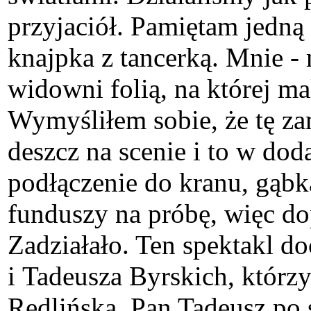
przyjaciół. Pamiętam jedną
knajpka z tancerką. Mnie -
widowni folią, na której ma
Wymyśliłem sobie, że tę za
deszcz na scenie i to w do
podłączenie do kranu, gąbka
funduszy na próbę, więc dop
Zadziałało. Ten spektakl do
i Tadeusza Byrskich, którz
Redlińską. Pan Tadeusz po s