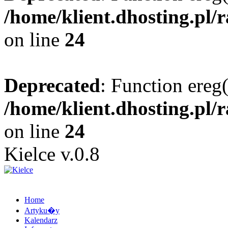
/home/klient.dhosting.pl/
on line
24
Deprecated
: Function ereg(
/home/klient.dhosting.pl/
on line
24
Kielce v.0.8
Home
Artyku�y
Kalendarz