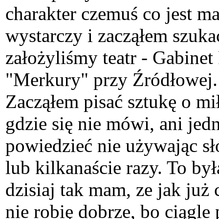
charakter czemuś co jest ma
wystarczy i zacząłem szuk
założyliśmy teatr - Gabine
"Merkury" przy Źródłowej. 
Zacząłem pisać sztukę o mił
gdzie się nie mówi, ani jedn
powiedzieć nie używając słó
lub kilkanaście razy. To b
dzisiaj tak mam, ze jak już
nie robię dobrze, bo ciągl