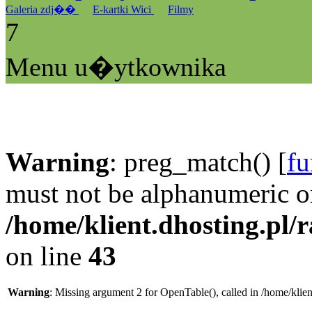
Galeria zdj��
E-kartki Wici
Filmy
7
Menu u�ytkownika
Warning
: preg_match() [
fu
must not be alphanumeric o
/home/klient.dhosting.pl/
on line
43
Warning
: Missing argument 2 for OpenTable(), called in /home/klie