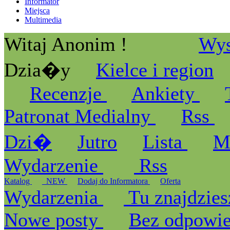
Informator
Miejsca
Multimedia
Witaj Anonim !
Wys
Dzia�y
Kielce i region
Recenzje
Ankiety
Patronat Medialny
Rss
Dzi�
Jutro
Lista
M
Wydarzenie
Rss
Katalog
_NEW
Dodaj do Informatora
Oferta
Wydarzenia
Tu znajdzies
Nowe posty
Bez odpowi