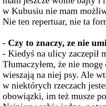
mam jeszcze wolne bajty i m
w Kubusiu nie mam możliwoś
Nie ten repertuar, nie ta for
- Czy to znaczy, ze nie um
- Kiedyś na ulicy zaczepił m
Tłumaczyłem, że nie mogę o
wieszają na niej psy. Ale w
w niektórych rzeczach jest
obowiązki, im też musze poś