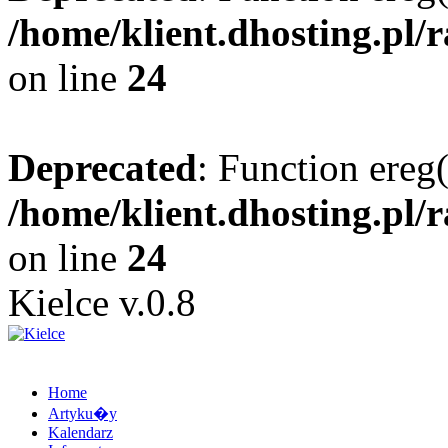
/home/klient.dhosting.pl/
on line
24
Deprecated
: Function ereg(
/home/klient.dhosting.pl/
on line
24
Kielce v.0.8
Home
Artyku�y
Kalendarz