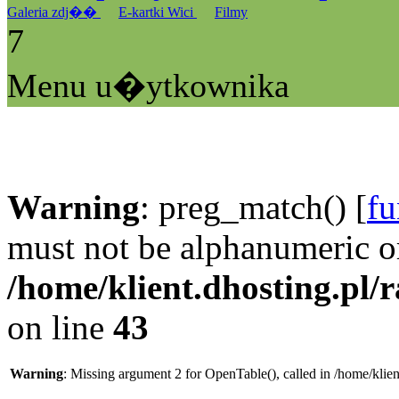
Galeria zdj��
E-kartki Wici
Filmy
7
Menu u�ytkownika
Warning
: preg_match() [
fu
must not be alphanumeric o
/home/klient.dhosting.pl/
on line
43
Warning
: Missing argument 2 for OpenTable(), called in /home/klie