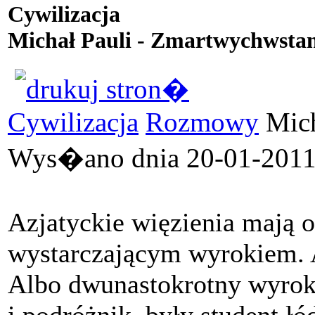
Cywilizacja
Michał Pauli - Zmartwychwstan
Cywilizacja
Rozmowy
Mich
Wys�ano dnia 20-01-2011 
Azjatyckie więzienia mają o
wystarczającym wyrokiem. A
Albo dwunastokrotny wyrok k
i podróżnik, były student ł