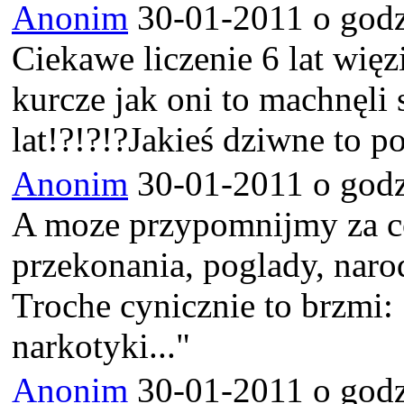
Anonim
30-01-2011 o godz
Ciekawe liczenie 6 lat więz
kurcze jak oni to machnęl
lat!?!?!?Jakieś dziwne to p
Anonim
30-01-2011 o godz
A moze przypomnijmy za co 
przekonania, poglady, naro
Troche cynicznie to brzmi: 
narkotyki..."
Anonim
30-01-2011 o godz