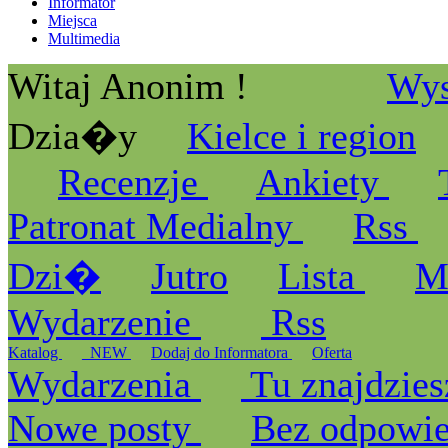
Informator
Miejsca
Multimedia
Witaj Anonim !
Wys
Dzia�y
Kielce i region
Recenzje
Ankiety
Patronat Medialny
Rss
Dzi�
Jutro
Lista
M
Wydarzenie
Rss
Katalog
_NEW
Dodaj do Informatora
Oferta
Wydarzenia
Tu znajdzies
Nowe posty
Bez odpowi