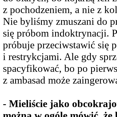
z pochodzeniem, a nie z ko
Nie byliśmy zmuszani do pr
się próbom indoktrynacji. P
próbuje przeciwstawić się
i restrykcjami. Ale gdy sprz
spacyfikować, bo po pierws
z ambasad może zaingerować.
- Mieliście jako obcokraj
można w ogóle mówić, że k