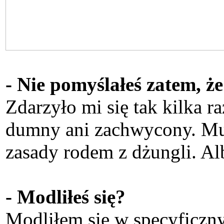
- Nie pomyślałeś zatem, że
Zdarzyło mi się tak kilka 
dumny ani zachwycony. Musi
zasady rodem z dżungli. Alb
- Modliłeś się?
Modliłem się w specyficz