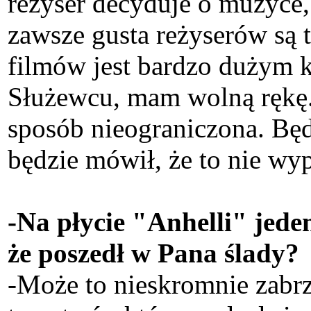
reżyser decyduje o muzyce,
zawsze gusta reżyserów są 
filmów jest bardzo dużym 
Służewcu, mam wolną rękę.
sposób nieograniczona. Będz
będzie mówił, że to nie wyp
-Na płycie "Anhelli" jed
że poszedł w Pana ślady?
-Może to nieskromnie zabrzm