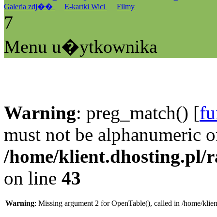
Galeria zdj��
E-kartki Wici
Filmy
7
Menu u�ytkownika
Warning
: preg_match() [
fu
must not be alphanumeric o
/home/klient.dhosting.pl/
on line
43
Warning
: Missing argument 2 for OpenTable(), called in /home/klie