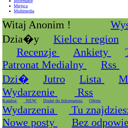
Informator
Miejsca
Multimedia
Witaj Anonim !
Wys
Dzia�y
Kielce i region
Recenzje
Ankiety
Patronat Medialny
Rss
Dzi�
Jutro
Lista
M
Wydarzenie
Rss
Katalog
_NEW
Dodaj do Informatora
Oferta
Wydarzenia
Tu znajdzies
Nowe posty
Bez odpowi