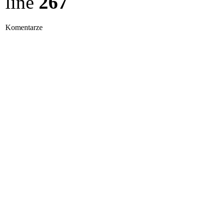
line
267
Komentarze