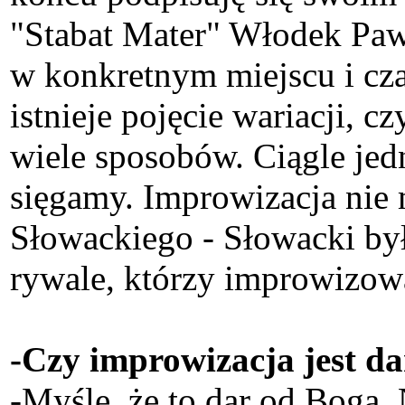
"Stabat Mater" Włodek Pawl
w konkretnym miejscu i cz
istnieje pojęcie wariacji, 
wiele sposobów. Ciągle jedna
sięgamy. Improwizacja nie 
Słowackiego - Słowacki by
rywale, którzy improwizowa
-Czy improwizacja jest d
-Myślę, że to dar od Boga.