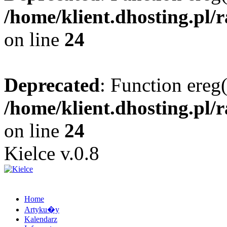
/home/klient.dhosting.pl/
on line
24
Deprecated
: Function ereg(
/home/klient.dhosting.pl/
on line
24
Kielce v.0.8
Home
Artyku�y
Kalendarz