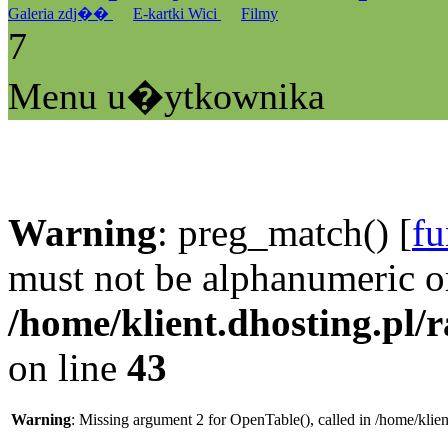
Galeria zdj��
E-kartki Wici
Filmy
7
Menu u�ytkownika
Warning
: preg_match() [
fu
must not be alphanumeric o
/home/klient.dhosting.pl/
on line
43
Warning
: Missing argument 2 for OpenTable(), called in /home/klie