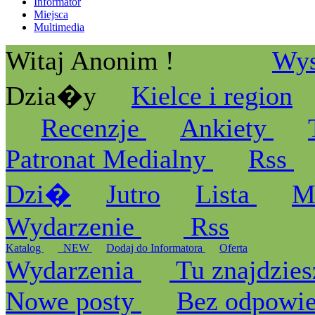
Informator
Miejsca
Multimedia
Witaj Anonim !
Wys
Dzia�y
Kielce i region
Recenzje
Ankiety
Patronat Medialny
Rss
Dzi�
Jutro
Lista
M
Wydarzenie
Rss
Katalog
_NEW
Dodaj do Informatora
Oferta
Wydarzenia
Tu znajdzies
Nowe posty
Bez odpowi