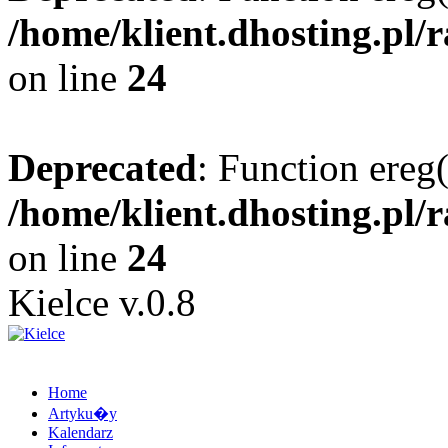
/home/klient.dhosting.pl/
on line
24
Deprecated
: Function ereg(
/home/klient.dhosting.pl/
on line
24
Kielce v.0.8
Home
Artyku�y
Kalendarz