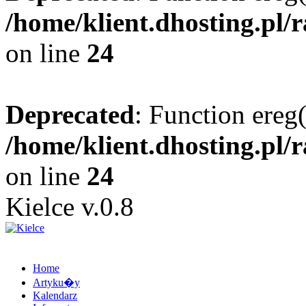
/home/klient.dhosting.pl/
on line
24
Deprecated
: Function ereg(
/home/klient.dhosting.pl/
on line
24
Kielce v.0.8
Home
Artyku�y
Kalendarz