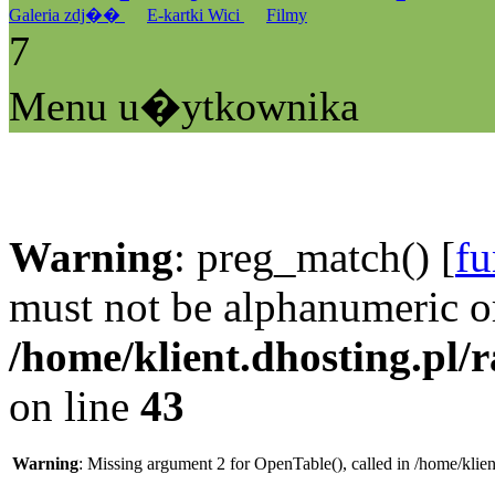
Galeria zdj��
E-kartki Wici
Filmy
7
Menu u�ytkownika
Warning
: preg_match() [
fu
must not be alphanumeric o
/home/klient.dhosting.pl/
on line
43
Warning
: Missing argument 2 for OpenTable(), called in /home/klie