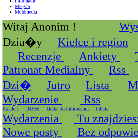
Informator
Miejsca
Multimedia
Witaj Anonim !
Wys
Dzia�y
Kielce i region
Recenzje
Ankiety
Patronat Medialny
Rss
Dzi�
Jutro
Lista
M
Wydarzenie
Rss
Katalog
_NEW
Dodaj do Informatora
Oferta
Wydarzenia
Tu znajdzies
Nowe posty
Bez odpowi