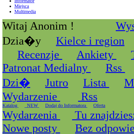
Informator
Miejsca
Multimedia
Witaj Anonim !
Wys
Dzia�y
Kielce i region
Recenzje
Ankiety
Patronat Medialny
Rss
Dzi�
Jutro
Lista
M
Wydarzenie
Rss
Katalog
_NEW
Dodaj do Informatora
Oferta
Wydarzenia
Tu znajdzies
Nowe posty
Bez odpowi