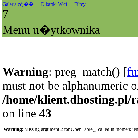
Galeria zdj��
E-kartki Wici
Filmy
7
Menu u�ytkownika
Warning
: preg_match() [
fu
must not be alphanumeric o
/home/klient.dhosting.pl/
on line
43
Warning
: Missing argument 2 for OpenTable(), called in /home/klie