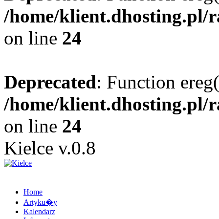
/home/klient.dhosting.pl/
on line
24
Deprecated
: Function ereg(
/home/klient.dhosting.pl/
on line
24
Kielce v.0.8
Home
Artyku�y
Kalendarz