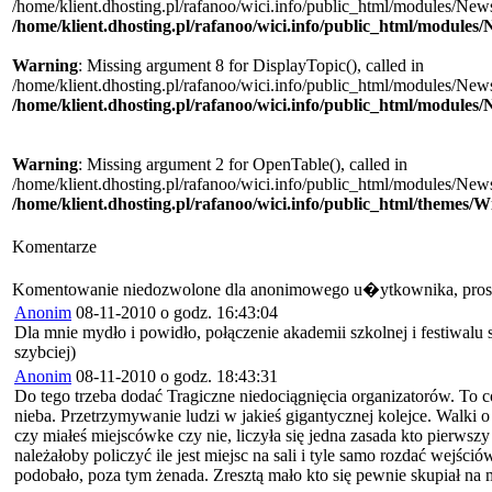
/home/klient.dhosting.pl/rafanoo/wici.info/public_html/modules/New
/home/klient.dhosting.pl/rafanoo/wici.info/public_html/module
Warning
: Missing argument 8 for DisplayTopic(), called in
/home/klient.dhosting.pl/rafanoo/wici.info/public_html/modules/New
/home/klient.dhosting.pl/rafanoo/wici.info/public_html/module
Warning
: Missing argument 2 for OpenTable(), called in
/home/klient.dhosting.pl/rafanoo/wici.info/public_html/modules/New
/home/klient.dhosting.pl/rafanoo/wici.info/public_html/themes/W
Komentarze
Komentowanie niedozwolone dla anonimowego u�ytkownika, pros
Anonim
08-11-2010 o godz. 16:43:04
Dla mnie mydło i powidło, połączenie akademii szkolnej i festiwalu 
szybciej)
Anonim
08-11-2010 o godz. 18:43:31
Do tego trzeba dodać Tragiczne niedociągnięcia organizatorów. To co
nieba. Przetrzymywanie ludzi w jakieś gigantycznej kolejce. Walki o
czy miałeś miejscówke czy nie, liczyła się jedna zasada kto pierwszy 
należałoby policzyć ile jest miejsc na sali i tyle samo rozdać wejści
podobało, poza tym żenada. Zresztą mało kto się pewnie skupiał na