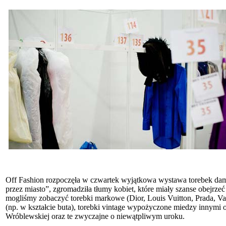
Off Fashion rozpoczęła w czwartek wyjątkowa wystawa torebek dam
przez miasto”, zgromadziła tłumy kobiet, które miały szanse obejrze
mogliśmy zobaczyć torebki markowe (Dior, Louis Vuitton, Prada, Val
(np. w kształcie buta), torebki vintage wypożyczone miedzy innymi o
Wróblewskiej oraz te zwyczajne o niewątpliwym uroku.