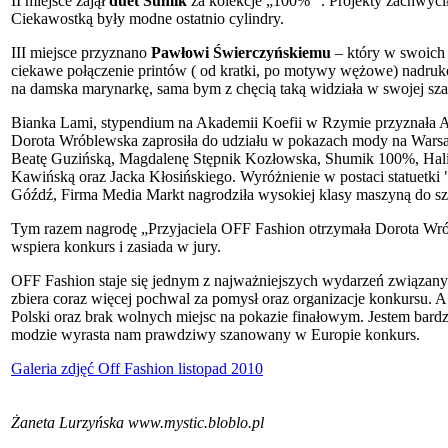
II miejsce zajął
duet Sumik
za kolekcje „100%” . Projekty zachwycił
Ciekawostką były modne ostatnio cylindry.
III miejsce przyznano
Pawłowi Świerczyńskiemu
– który w swoich p
ciekawe połączenie printów ( od kratki, po motywy wężowe) nadru
na damska marynarkę, sama bym z chęcią taką widziała w swojej sza
Bianka Lami, stypendium na Akademii Koefii w Rzymie przyznała Ane
Dorota Wróblewska zaprosiła do udziału w pokazach mody na Warsaw
Beatę Guzińską, Magdalenę Stępnik Kozłowska, Shumik 100%, Hali
Kawińską oraz Jacka Kłosińskiego. Wyróżnienie w postaci statuetk
Góźdź, Firma Media Markt nagrodziła wysokiej klasy maszyną do sz
Tym razem nagrodę „Przyjaciela OFF Fashion otrzymała Dorota Wrób
wspiera konkurs i zasiada w jury.
OFF Fashion staje się jednym z najważniejszych wydarzeń związany
zbiera coraz więcej pochwal za pomysł oraz organizacje konkursu. A 
Polski oraz brak wolnych miejsc na pokazie finałowym. Jestem bard
modzie wyrasta nam prawdziwy szanowany w Europie konkurs.
Galeria zdjęć Off Fashion listopad 2010
Żaneta Lurzyńska www.mystic.bloblo.pl