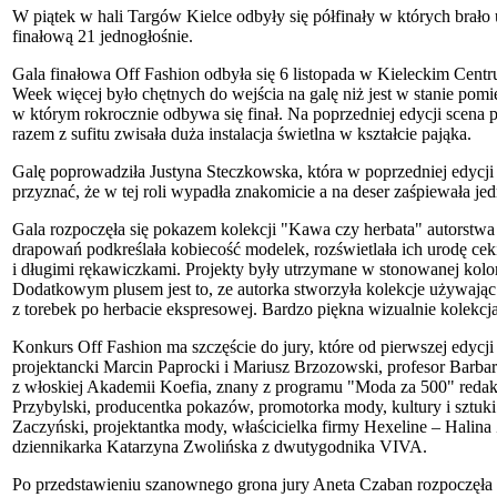
W piątek w hali Targów Kielce odbyły się półfinały w których brało 
finałową 21 jednogłośnie.
Gala finałowa Off Fashion odbyła się 6 listopada w Kieleckim Cent
Week więcej było chętnych do wejścia na galę niż jest w stanie pom
w którym rokrocznie odbywa się finał. Na poprzedniej edycji scena 
razem z sufitu zwisała duża instalacja świetlna w kształcie pająka.
Galę poprowadziła Justyna Steczkowska, która w poprzedniej edycj
przyznać, że w tej roli wypadła znakomicie a na deser zaśpiewała j
Gala rozpoczęła się pokazem kolekcji "Kawa czy herbata" autorstwa 
drapowań podkreślała kobiecość modelek, rozświetlała ich urodę ceki
i długimi rękawiczkami. Projekty były utrzymane w stonowanej kolorys
Dodatkowym plusem jest to, ze autorka stworzyła kolekcje używając
z torebek po herbacie ekspresowej. Bardzo piękna wizualnie kolekcja
Konkurs Off Fashion ma szczęście do jury, które od pierwszej edycj
projektancki Marcin Paprocki i Mariusz Brzozowski, profesor Barb
z włoskiej Akademii Koefia, znany z programu "Moda za 500" redak
Przybylski, producentka pokazów, promotorka mody, kultury i sztuk
Zaczyński, projektantka mody, właścicielka firmy Hexeline – Halina
dziennikarka Katarzyna Zwolińska z dwutygodnika VIVA.
Po przedstawieniu szanownego grona jury Aneta Czaban rozpoczęła c