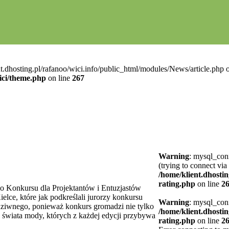
t.dhosting.pl/rafanoo/wici.info/public_html/modules/News/article.php o
ici/theme.php
on line
267
Warning
: mysql_conn
(trying to connect via
/home/klient.dhostin
rating.php
on line
2
go Konkursu dla Projektantów i Entuzjastów
ce, które jak podkreślali jurorzy konkursu
Warning
: mysql_conn
dziwnego, ponieważ konkurs gromadzi nie tylko
/home/klient.dhostin
e świata mody, których z każdej edycji przybywa
rating.php
on line
2