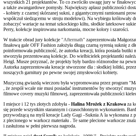
wszystkich 21 projektantów. To co zwróciło uwagę jury w finałowy
a także awangardowe pomysły. Największy aplauz publiczności dost
- kobiety z czarnej skórzanej sukni, z gigantycznymi ramionami pro
współczuł siedzącemu w stroju modelowi). Na wybiegu królowały d
zobaczyć wariacje na temat szkockiego kiltu, słodkie lateksowe sukie
Perry, kolekcje inspirowana narkomania, mocne kolory i szarości.
W trakcie obrad jury kolekcje
"Aftermath”
zaprezentowała Małgorzat
finałową gale OFF Fashion założyła długą czarną syrenią suknię z d
poinformowała publiczność, że autorka kreacji, która posiada butiki n
stworzyła prezentowaną kolekcje. Do wielbicielek projektantki nale
Heigl. Musze przyznać, że projekty były bardzo różnorodne na pewno
Autorka zaprezentowała kreacje stworzone dla : słodkiej lolitki, prz
noszących garnitury po pewne swojej zmysłowości kobiety.
Muzyczną gwiazdą wieczoru była wypromowana przez program "Mam
, że zespół wcale nie musi posiadać instrumentów by stworzyć muz
filmowe covery muzyki filmowej, zaprezentowała publiczności kiele
I miejsce i 12 tys złotych zdobyła -
Halina Mrożek z Krakowa
za k
się przede wszystkim starannym i czasochłonnym wykonaniem. Bard
przywodzącą na myśl kreacje Lady Gagi –Suknia A la wykonana z 
z plecionego w warkocz materiału . Te same plecione warkocze znala
i zasłużona w pełni pierwsza nagroda.