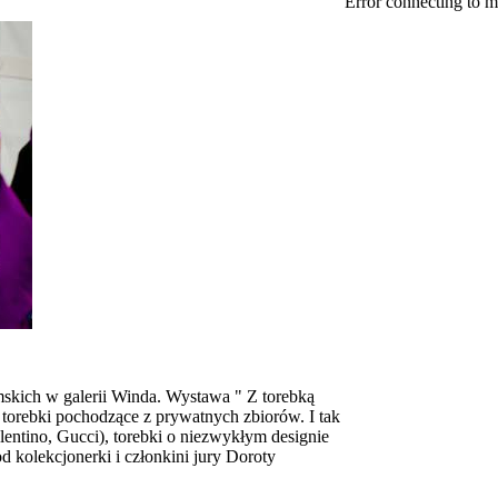
Error connecting to m
skich w galerii Winda. Wystawa " Z torebką
ć torebki pochodzące z prywatnych zbiorów. I tak
entino, Gucci), torebki o niezwykłym designie
d kolekcjonerki i członkini jury Doroty