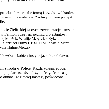
y jury mocnymi kolorami i prostotą formy.
rojektach zaszalał z formą i przedstawił bardzo
kowanych na materiale. Zachwycił mnie pomysł
fie.
cie Zielińskiej za oversizowe kreacje damskie.
 Fashion Street, aż siedmiu projektantów:
nę Mrożek, Witalije Małyszko, Sylwie
i "Talent" od Firmy HEXELINE dostała Marta
ycia Halinę Mrożek.
lewska – kobieta instytucja, która od dawna
ch z moda w Polsce. Każda kolejna edycja
o popularności świadczy ilości gości z całej
zo dumna, że z małej imprezy poświeconej