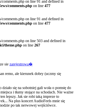
s/comments.php on line 91 and defined in
s/News/comments.php
on line
477
s/comments.php on line 91 and defined in
s/News/comments.php
on line
477
s/comments.php on line 503 and defined in
ici/theme.php
on line
267
ze sie
zarejestrowa�
san remo, ale kierunek dobry (uczmy się
 działo się na sobotniej gali woła o pomstę do
 miejsca i tłumy stojące na schodach. Nie ważne
ten lepszy. Jak sie robi taką impreze to
ówek... Na plus koncert AudioFeels mnie się
 modzie po tak nerwowej wejściówce.