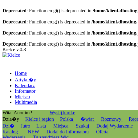
Deprecated
: Function eregi() is deprecated in
/home/klient.dhosting
Deprecated
: Function ereg() is deprecated in
/home/klient.dhosting
Deprecated
: Function ereg() is deprecated in
/home/klient.dhosting
Deprecated
: Function ereg() is deprecated in
/home/klient.dhosting
Kielce v.0.8
Home
Artyku�y
Kalendarz
Informator
Miejsca
Multimedia
Witaj Anonim !
Wyslij kartke
Dzia�y
Kielce i region
Polska
�wiat
Rozmowy
Rec
Dzi�
Jutro
Lista
Miejsca
Szukaj
Dodaj Wydarzenie
Katalog
_NEW
Dodaj do Informatora
Oferta
Wydarzenia
Tu znajdziesz Wici