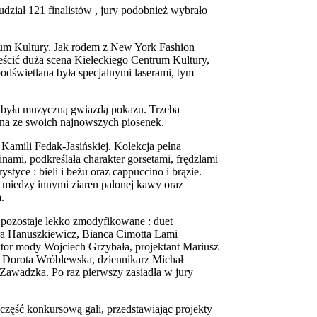
udział 121 finalistów , jury podobnież wybrało
rum Kultury. Jak rodem z New York Fashion
ieścić duża scena Kieleckiego Centrum Kultury,
podświetlana była specjalnymi laserami, tym
i była muzyczną gwiazdą pokazu. Trzeba
edna ze swoich najnowszych piosenek.
Kamili Fedak-Jasińskiej. Kolekcja pełna
nami, podkreślała charakter gorsetami, frędzlami
tyce : bieli i beżu oraz cappuccino i brązie.
 miedzy innymi ziaren palonej kawy oraz
.
i pozostaje lekko zmodyfikowane : duet
ara Hanuszkiewicz, Bianca Cimotta Lami
tor mody Wojciech Grzybała, projektant Mariusz
i Dorota Wróblewska, dziennikarz Michał
 Zawadzka. Po raz pierwszy zasiadła w jury
zęść konkursową gali, przedstawiając projekty