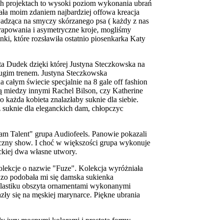
ch projektach to wysoki poziom wykonania ubrań
ała moim zdaniem najbardziej offowa kreacja
wadząca na smyczy skórzanego psa ( każdy z nas
rapowania i asymetryczne kroje, mogliśmy
nki, które rozsławiła ostatnio piosenkarka Katy
a Dudek dzięki której Justyna Steczkowska na
ługim trenem. Justyna Steczkowska
a całym świecie specjalnie na 8 gale off fashion
żą miedzy innymi Rachel Bilson, czy Katherine
 każda kobieta znalazłaby suknie dla siebie.
ez suknie dla eleganckich dam, chłopczyc
 Talent" grupa Audiofeels. Panowie pokazali
yczny show. I choć w większości grupa wykonuje
ckiej dwa własne utwory.
olekcje o nazwie "Fuze". Kolekcja wyróżniała
zo podobała mi się damska sukienka
plastiku obszyta ornamentami wykonanymi
zły się na męskiej marynarce. Piękne ubrania