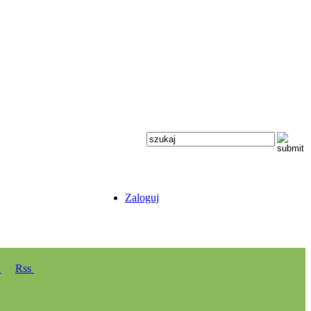
Zaloguj
y
Rss