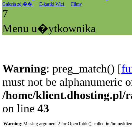
Galeria zdj��
E-kartki Wici
Filmy
7
Menu u�ytkownika
Warning
: preg_match() [
fu
must not be alphanumeric o
/home/klient.dhosting.pl/
on line
43
Warning
: Missing argument 2 for OpenTable(), called in /home/klie