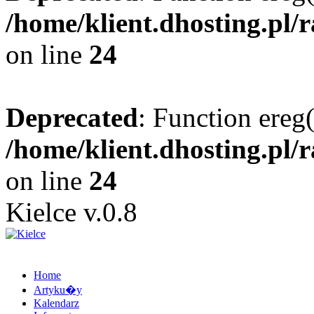
/home/klient.dhosting.pl/
on line
24
Deprecated
: Function ereg(
/home/klient.dhosting.pl/
on line
24
Kielce v.0.8
Home
Artyku�y
Kalendarz