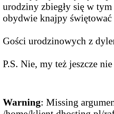
urodziny zbiegły się w ty
obydwie knajpy świętować b
Gości urodzinowych z dyl
P.S. Nie, my też jeszcze ni
Warning
: Missing argument
/home/klient.dhosting.pl/r