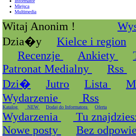
Informator
Miejsca
Multimedia
Witaj Anonim !
Wys
Dzia�y
Kielce i region
Recenzje
Ankiety
Patronat Medialny
Rss
Dzi�
Jutro
Lista
M
Wydarzenie
Rss
Katalog
_NEW
Dodaj do Informatora
Oferta
Wydarzenia
Tu znajdzies
Nowe posty
Bez odpowi