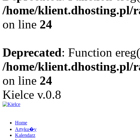
/home/klient.dhosting.pl/
on line
24
Deprecated
: Function ereg(
/home/klient.dhosting.pl/
on line
24
Kielce v.0.8
Home
Artyku�y
Kalendarz