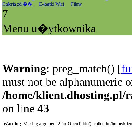
Galeria zdj��
E-kartki Wici
Filmy
7
Menu u�ytkownika
Warning
: preg_match() [
fu
must not be alphanumeric o
/home/klient.dhosting.pl/
on line
43
Warning
: Missing argument 2 for OpenTable(), called in /home/klie