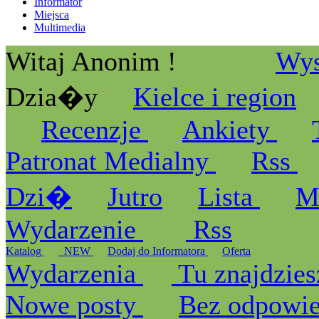
Informator
Miejsca
Multimedia
Witaj Anonim !
Wys
Dzia�y
Kielce i region
Recenzje
Ankiety
Patronat Medialny
Rss
Dzi�
Jutro
Lista
M
Wydarzenie
Rss
Katalog
_NEW
Dodaj do Informatora
Oferta
Wydarzenia
Tu znajdzies
Nowe posty
Bez odpowi