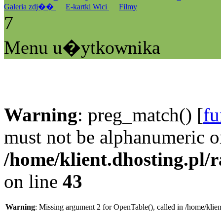
Galeria zdj��
E-kartki Wici
Filmy
7
Menu u�ytkownika
Warning
: preg_match() [
fu
must not be alphanumeric o
/home/klient.dhosting.pl/
on line
43
Warning
: Missing argument 2 for OpenTable(), called in /home/klie