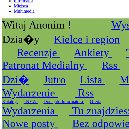
Informator
Miejsca
Multimedia
Witaj Anonim !
Wys
Dzia�y
Kielce i region
Recenzje
Ankiety
Patronat Medialny
Rss
Dzi�
Jutro
Lista
M
Wydarzenie
Rss
Katalog
_NEW
Dodaj do Informatora
Oferta
Wydarzenia
Tu znajdzies
Nowe posty
Bez odpowi