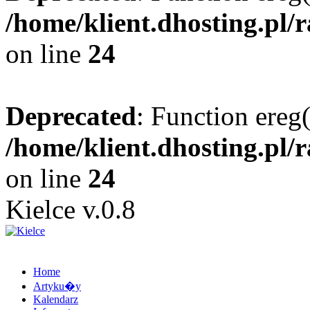
/home/klient.dhosting.pl/
on line
24
Deprecated
: Function ereg(
/home/klient.dhosting.pl/
on line
24
Kielce v.0.8
Home
Artyku�y
Kalendarz