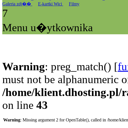
Galeria zdj��
E-kartki Wici
Filmy
7
Menu u�ytkownika
Warning
: preg_match() [
fu
must not be alphanumeric o
/home/klient.dhosting.pl/
on line
43
Warning
: Missing argument 2 for OpenTable(), called in /home/klie