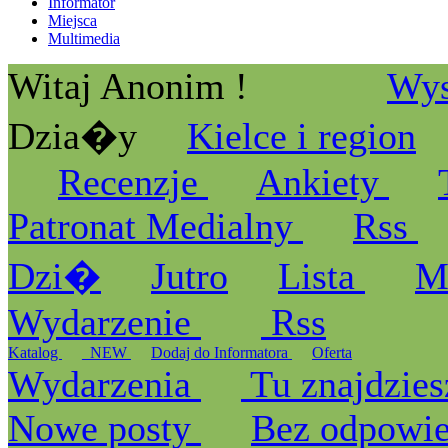
Informator
Miejsca
Multimedia
Witaj Anonim !
Wys
Dzia�y
Kielce i region
Recenzje
Ankiety
Patronat Medialny
Rss
Dzi�
Jutro
Lista
M
Wydarzenie
Rss
Katalog
_NEW
Dodaj do Informatora
Oferta
Wydarzenia
Tu znajdzies
Nowe posty
Bez odpowi