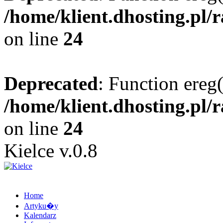
/home/klient.dhosting.pl/
on line
24
Deprecated
: Function ereg(
/home/klient.dhosting.pl/
on line
24
Kielce v.0.8
Home
Artyku�y
Kalendarz