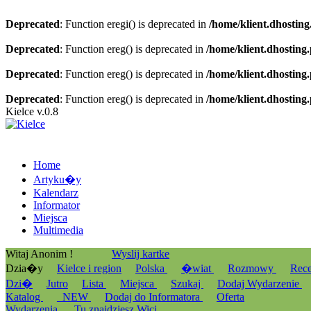
Deprecated
: Function eregi() is deprecated in
/home/klient.dhosting
Deprecated
: Function ereg() is deprecated in
/home/klient.dhosting
Deprecated
: Function ereg() is deprecated in
/home/klient.dhosting
Deprecated
: Function ereg() is deprecated in
/home/klient.dhosting
Kielce v.0.8
Home
Artyku�y
Kalendarz
Informator
Miejsca
Multimedia
Witaj Anonim !
Wyslij kartke
Dzia�y
Kielce i region
Polska
�wiat
Rozmowy
Rec
Dzi�
Jutro
Lista
Miejsca
Szukaj
Dodaj Wydarzenie
Katalog
_NEW
Dodaj do Informatora
Oferta
Wydarzenia
Tu znajdziesz Wici