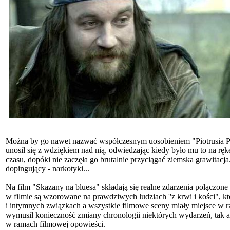
Można by go nawet nazwać współczesnym uosobieniem "Piotrusia Pana"
unosił się z wdziękiem nad nią, odwiedzając kiedy było mu to na ręk
czasu, dopóki nie zaczęła go brutalnie przyciągać ziemska grawitac
dopingujący - narkotyki...
Na film "Skazany na bluesa" składają się realne zdarzenia połączone 
w filmie są wzorowane na prawdziwych ludziach ''z krwi i kości", k
i intymnych związkach a wszystkie filmowe sceny miały miejsce w rz
wymusił konieczność zmiany chronologii niektórych wydarzeń, tak ab
w ramach filmowej opowieści.