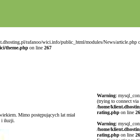
t.dhosting.pl/rafanoo/wici.info/public_html/modules/News/article.php o
ici/theme.php
on line
267
Warning
: mysql_conn
(trying to connect via
/home/klient.dhostin
rating.php
on line
2
owiekiem. Mimo postępujących lat miał
 iluzji.
Warning
: mysql_conn
/home/klient.dhostin
rating.php
on line
2