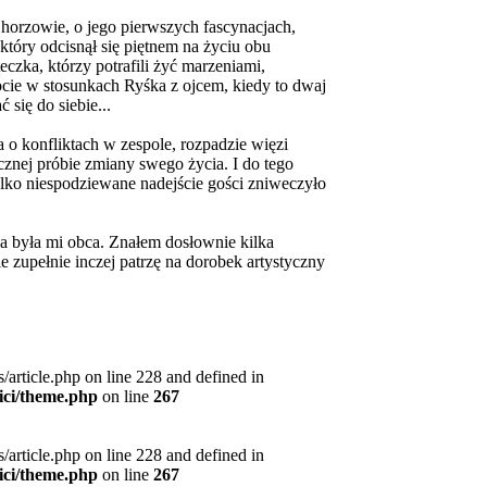
horzowie, o jego pierwszych fascynacjach,
 który odcisnął się piętnem na życiu obu
zka, którzy potrafili żyć marzeniami,
ocie w stosunkach Ryśka z ojcem, kiedy to dwaj
 się do siebie...
 o konfliktach w zespole, rozpadzie więzi
icznej próbie zmiany swego życia. I do tego
ylko niespodziewane nadejście gości zniweczyło
 była mi obca. Znałem dosłownie kilka
ie zupełnie inczej patrzę na dorobek artystyczny
article.php on line 228 and defined in
ici/theme.php
on line
267
article.php on line 228 and defined in
ici/theme.php
on line
267