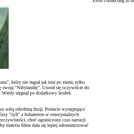
Error connecting to m
, który nie stąpał jak inni po ziemi, tylko
ę swoją "Nibylandię". Unosił się oczywiście do
ja. Wtedy sięgnął po dodatkowy środek
ze sobą odrobiną iluzji. Postacie występujące
tórzy "żyli" z bohaterem w emocjonalnych
eczywistości, choć ograniczony czas narracji
y materia filmu dała się lepiej udramatyzować