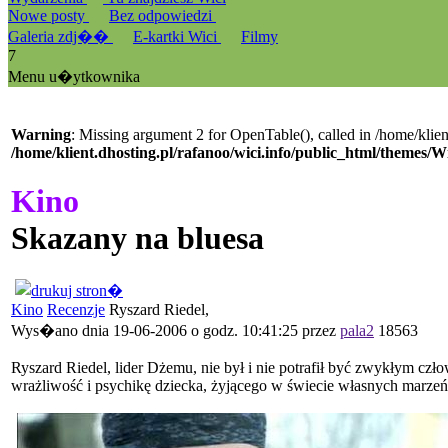
Nowe posty
Bez odpowiedzi
Galeria zdj��
E-kartki Wici
Filmy
7
Menu u�ytkownika
Warning
: Missing argument 2 for OpenTable(), called in /home/klien
/home/klient.dhosting.pl/rafanoo/wici.info/public_html/themes/W
Kino
Skazany na bluesa
Kino
Recenzje
Ryszard Riedel,
Wys�ano dnia 19-06-2006 o godz. 10:41:25 przez
pala2
18563
Ryszard Riedel, lider Dżemu, nie był i nie potrafił być zwykłym czł
wrażliwość i psychikę dziecka, żyjącego w świecie własnych marzeń i