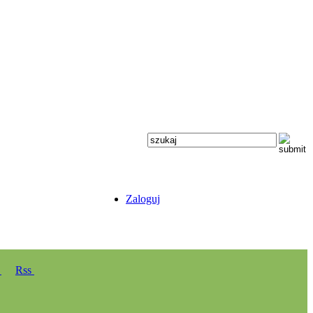
Zaloguj
y
Rss