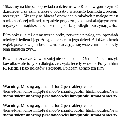
"Skazany na bluesa" opowiada o dzieciństwie Riedla w górniczym C
dziecięcej przyjaźni, a także o początku wielkiego konfliktu z ojcem,
mężczyzn. "Skazany na bluesa" opowiada o młodych z małego miastec
o młodzieńczej miłości, rozpadzie przyjaźni, jak i zaskakującym zwr
mężczyźni - najbliżsi, a zarazem najbardziej odlegli - zaczynają zbliżać
Film pokazuje też dramatyczne próby zerwania z nałogiem, opowiada
między Riedlem i jego żoną, o cierpieniu jego dzieci. A także o hero
wątek prawdziwej miłości - żona staczająca się wraz z nim na dno, t
plan nakłucia żyły...
Powiem szczerze, że wcześniej nie słuchałem "Dżemu". Taka muzyka
kawałków ale to tylko dlatego, że często leciały w radio. Po tym film
R. Riedla i jego kolegów z zespołu. Polecam gorąco ten film...
Warning
: Missing argument 1 for OpenTable(), called in
/home/klient.dhosting.pl/rafanoo/wici.info/public_html/modules/News/
/home/klient.dhosting.pl/rafanoo/wici.info/public_html/themes/W
Warning
: Missing argument 2 for OpenTable(), called in
/home/klient.dhosting.pl/rafanoo/wici.info/public_html/modules/News/
/home/klient.dhosting.pl/rafanoo/wici.info/public_html/themes/W