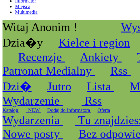
Informator
Miejsca
Multimedia
Witaj Anonim !
Wys
Dzia�y
Kielce i region
Recenzje
Ankiety
Patronat Medialny
Rss
Dzi�
Jutro
Lista
M
Wydarzenie
Rss
Katalog
_NEW
Dodaj do Informatora
Oferta
Wydarzenia
Tu znajdzies
Nowe posty
Bez odpowi