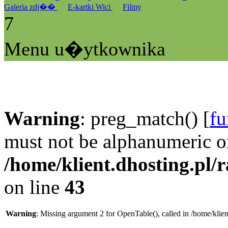
Galeria zdj��
E-kartki Wici
Filmy
7
Menu u�ytkownika
Warning
: preg_match() [
fu
must not be alphanumeric o
/home/klient.dhosting.pl/
on line
43
Warning
: Missing argument 2 for OpenTable(), called in /home/klie