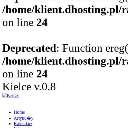
/home/klient.dhosting.pl/
on line
24
Deprecated
: Function ereg(
/home/klient.dhosting.pl/
on line
24
Kielce v.0.8
Home
Artyku�y
Kalendarz