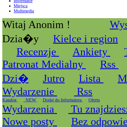
Informator
Miejsca
Multimedia
Witaj Anonim !
Wys
Dzia�y
Kielce i region
Recenzje
Ankiety
Patronat Medialny
Rss
Dzi�
Jutro
Lista
M
Wydarzenie
Rss
Katalog
_NEW
Dodaj do Informatora
Oferta
Wydarzenia
Tu znajdzies
Nowe posty
Bez odpowi