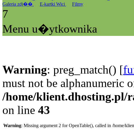
Galeria zdj��
E-kartki Wici
Filmy
7
Menu u�ytkownika
Warning
: preg_match() [
fu
must not be alphanumeric o
/home/klient.dhosting.pl/
on line
43
Warning
: Missing argument 2 for OpenTable(), called in /home/klie