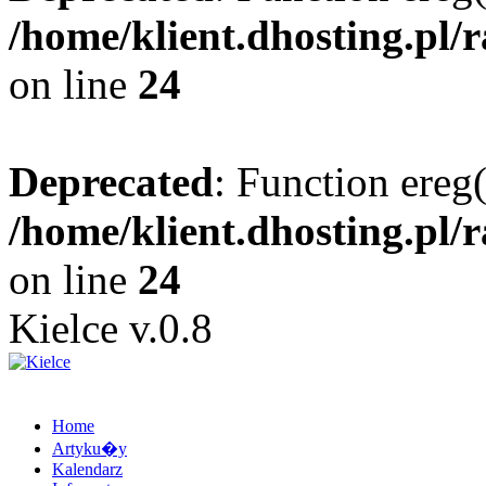
/home/klient.dhosting.pl/
on line
24
Deprecated
: Function ereg(
/home/klient.dhosting.pl/
on line
24
Kielce v.0.8
Home
Artyku�y
Kalendarz