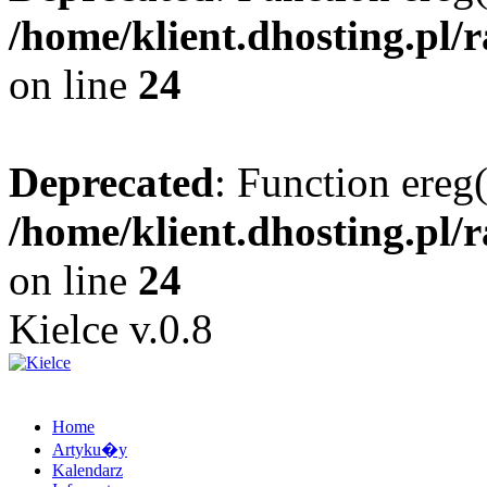
/home/klient.dhosting.pl/
on line
24
Deprecated
: Function ereg(
/home/klient.dhosting.pl/
on line
24
Kielce v.0.8
Home
Artyku�y
Kalendarz