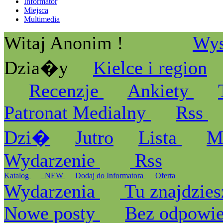
Informator
Miejsca
Multimedia
Witaj Anonim !
Wys
Dzia�y
Kielce i region
Recenzje
Ankiety
Patronat Medialny
Rss
Dzi�
Jutro
Lista
M
Wydarzenie
Rss
Katalog
_NEW
Dodaj do Informatora
Oferta
Wydarzenia
Tu znajdzies
Nowe posty
Bez odpowi