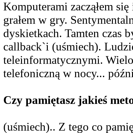
Komputerami zacząłem się i
grałem w gry. Sentymental
dyskietkach. Tamten czas b
callback`i (uśmiech). Ludz
teleinformatycznymi. Wielok
telefoniczną w nocy... późn
Czy pamiętasz jakieś met
(uśmiech).. Z tego co pami