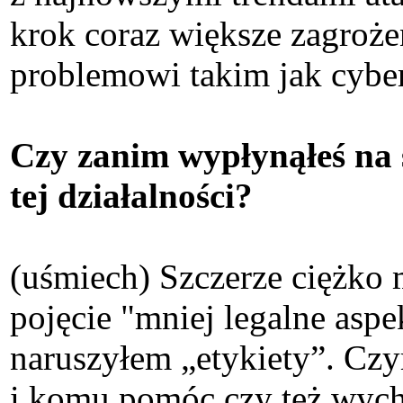
krok coraz większe zagrożen
problemowi takim jak cyber
Czy zanim wypłynąłeś na 
tej działalności?
(uśmiech) Szczerze ciężko m
pojęcie "mniej legalne aspe
naruszyłem „etykiety”. Czy
i komu pomóc czy też wych