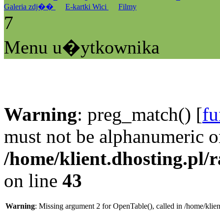
Galeria zdj��
E-kartki Wici
Filmy
7
Menu u�ytkownika
Warning
: preg_match() [
fu
must not be alphanumeric o
/home/klient.dhosting.pl/
on line
43
Warning
: Missing argument 2 for OpenTable(), called in /home/klie