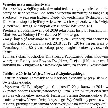
Współpraca z ministerstwem
Po raz szósty wzięliśmy udział w ministerialnym programie Teatr Pol
oferty polskich teatrów. Pod koniec września ruszyliśmy w trasę ze 
z kobiety” w reżyserii Elżbiety Depty. Odwiedziliśmy Rydułtowy i
Do końca listopada byliśmy w jeszcze trzech województwach: święt
(Grodków i Brzeg), wielkopolskim (Ostrów Wielkopolski).
Program jest organizowany od 2009 roku przez Instytut Teatralny 
Ministerstwa Kultury i Dziedzictwa Narodowego.
Złożyliśmy pięć wniosków ministerialnych. Teatr otrzymał dofinanso
w Kielcach po 180 tys. zł na rok 2018 i 2019, 120 tys. na pierwszą
Teatralnego oraz 80 tys. na zakup sprzętu nagłośnieniowego, oświe
Teatru.
12 maja z okazji obchodów Dnia Teatru Publicznego pełna widowni
w reżyserii Remigiusza Brzyka. Dzięki wspólnej akcji Ministerstwa
Instytutu im. Zbigniewa Raszewskiego bilety na spektakl kosztowały
Jubileusz 20-lecia Województwa Świętokrzyskiego
Teatr im. Stefana Żeromskiego w Kielcach aktywnie włączył się w 
Świętokrzyskiego:
- Wystawa „Od Balladyny” po „Ciemności”. 20 plakatów na 20 lat
27 marca podczas Międzynarodowego Dnia Teatru w foyer otwarliś
wybranych plakatów spektakli Teatru im. Stefana Żeromskiego w Kiel
istnienia województwa świętokrzyskiego. Wyróżniliśmy przedstawien
regionu, promując tym samym Świętokrzyskie na terenie całego kraju 