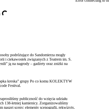
Error connecting to m
ia osoby podróżujące do Sandomierza mogły
rii i ciekawostek związanych z Teatrem im. S.
ili” ją na nagrody – gadżety oraz zniżki na
, kropka kreska” grupy Po co komu KOLEKTYW
ode Festival.
rosiliśmy publiczność do wzięcia udziału
ch 138-letniej kamienicy. Zorganizowaliśmy
m naszej sceny: elementy scenografii, rekwizyty,