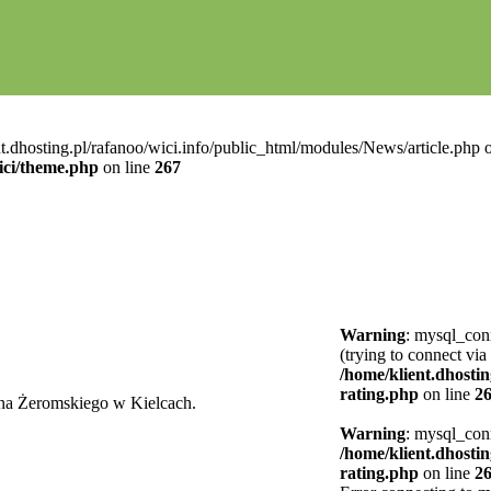
t.dhosting.pl/rafanoo/wici.info/public_html/modules/News/article.php o
ici/theme.php
on line
267
Warning
: mysql_conn
(trying to connect via
/home/klient.dhostin
rating.php
on line
2
na Żeromskiego w Kielcach.
Warning
: mysql_conn
/home/klient.dhostin
rating.php
on line
2