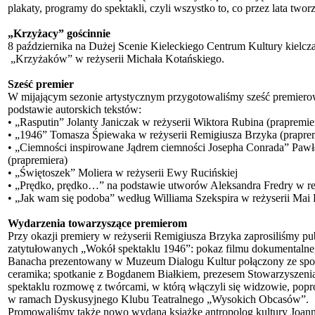
plakaty, programy do spektakli, czyli wszystko to, co przez lata twor
„Krzyżacy” gościnnie
8 października na Dużej Scenie Kieleckiego Centrum Kultury kielczan
„Krzyżaków” w reżyserii Michała Kotańskiego.
Sześć premier
W mijającym sezonie artystycznym przygotowaliśmy sześć premierow
podstawie autorskich tekstów:
• „Rasputin” Jolanty Janiczak w reżyserii Wiktora Rubina (prapremie
• „1946” Tomasza Śpiewaka w reżyserii Remigiusza Brzyka (prapre
• „Ciemności inspirowane Jądrem ciemności Josepha Conrada” Pawła
(prapremiera)
• „Świętoszek” Moliera w reżyserii Ewy Rucińskiej
• „Prędko, prędko…” na podstawie utworów Aleksandra Fredry w re
• „Jak wam się podoba” według Williama Szekspira w reżyserii Mai
Wydarzenia towarzyszące premierom
Przy okazji premiery w reżyserii Remigiusza Brzyka zaprosiliśmy pu
zatytułowanych „Wokół spektaklu 1946”: pokaz filmu dokumentalneg
Banacha prezentowany w Muzeum Dialogu Kultur połączony ze spot
ceramika; spotkanie z Bogdanem Białkiem, prezesem Stowarzyszenia
spektaklu rozmowę z twórcami, w którą włączyli się widzowie, popr
w ramach Dyskusyjnego Klubu Teatralnego „Wysokich Obcasów”.
Promowaliśmy także nowo wydaną książkę antropolog kultury Joanny