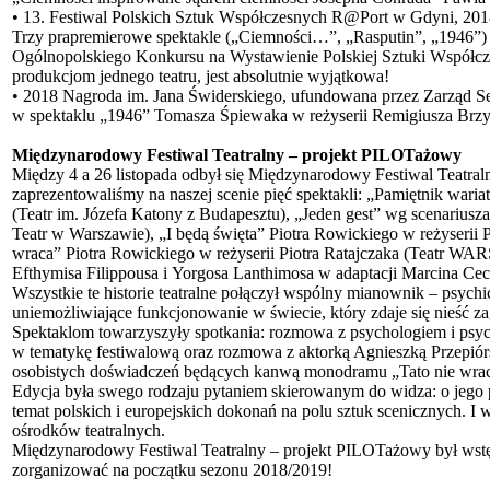
• 13. Festiwal Polskich Sztuk Współczesnych R@Port w Gdyni, 20
Trzy prapremierowe spektakle („Ciemności…”, „Rasputin”, „1946”) z
Ogólnopolskiego Konkursu na Wystawienie Polskiej Sztuki Współczesn
produkcjom jednego teatru, jest absolutnie wyjątkowa!
• 2018 Nagroda im. Jana Świderskiego, ufundowana przez Zarząd S
w spektaklu „1946” Tomasza Śpiewaka w reżyserii Remigiusza Brzy
Międzynarodowy Festiwal Teatralny – projekt PILOTażowy
Między 4 a 26 listopada odbył się Międzynarodowy Festiwal Teatra
zaprezentowaliśmy na naszej scenie pięć spektakli: „Pamiętnik wari
(Teatr im. Józefa Katony z Budapesztu), „Jeden gest” wg scenariusz
Teatr w Warszawie), „I będą święta” Piotra Rowickiego w reżyserii 
wraca” Piotra Rowickiego w reżyserii Piotra Ratajczaka (Teatr WAR
Efthymisa Filippousa i Yorgosa Lanthimosa w adaptacji Marcina Cec
Wszystkie te historie teatralne połączył wspólny mianownik – psych
uniemożliwiające funkcjonowanie w świecie, który zdaje się nieść za
Spektaklom towarzyszyły spotkania: rozmowa z psychologiem i psy
w tematykę festiwalową oraz rozmowa z aktorką Agnieszką Przepiórsk
osobistych doświadczeń będących kanwą monodramu „Tato nie wrac
Edycja była swego rodzaju pytaniem skierowanym do widza: o jego p
temat polskich i europejskich dokonań na polu sztuk scenicznych. I 
ośrodków teatralnych.
Międzynarodowy Festiwal Teatralny – projekt PILOTażowy był wst
zorganizować na początku sezonu 2018/2019!