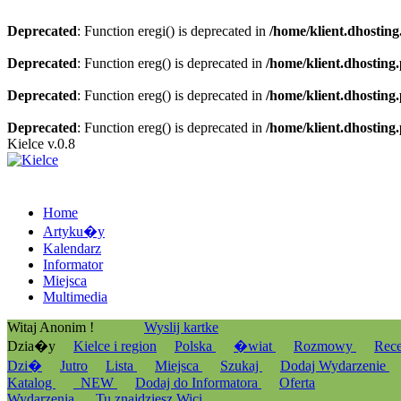
Deprecated
: Function eregi() is deprecated in
/home/klient.dhosting
Deprecated
: Function ereg() is deprecated in
/home/klient.dhosting
Deprecated
: Function ereg() is deprecated in
/home/klient.dhosting
Deprecated
: Function ereg() is deprecated in
/home/klient.dhosting
Kielce v.0.8
Home
Artyku�y
Kalendarz
Informator
Miejsca
Multimedia
Witaj Anonim !
Wyslij kartke
Dzia�y
Kielce i region
Polska
�wiat
Rozmowy
Rec
Dzi�
Jutro
Lista
Miejsca
Szukaj
Dodaj Wydarzenie
Katalog
_NEW
Dodaj do Informatora
Oferta
Wydarzenia
Tu znajdziesz Wici