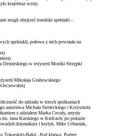
zyło krajobraz sceny.
ie mogli obejrzeć toruński spektakl –
ych spektakli, połowa z nich powstała na
ra)
miera)
 Demirskiego w reżyserii Moniki Strzępki
żyserii Mikołaja Grabowskiego
 Kleczewskiej
bliczność do udziału w trzech spotkaniach
o autorstwa Michała Sierleckiego i Krzysztofa
kaniem z udziałem Marka Cecuły, artysty
 im. Jana Karskiego w Kielcach; po pokazie
owadził dziennikarz i krytyk, Mike Urbaniak,
 Tokarskiej-Bakir „Pod klątwą. Portret