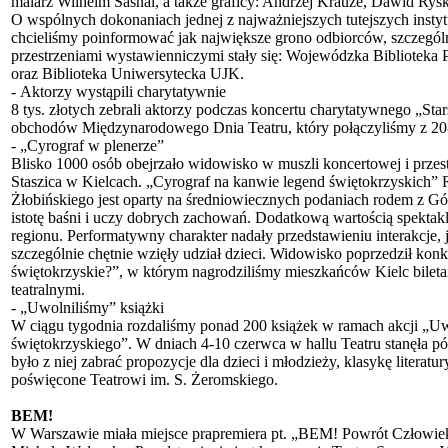
malarz Wilhelm Sasnal, a także graficy: Andrzej Krauze, Dawid Ry
O wspólnych dokonaniach jednej z najważniejszych tutejszych instyt
chcieliśmy poinformować jak największe grono odbiorców, szczególn
przestrzeniami wystawienniczymi stały się: Wojewódzka Biblioteka
oraz Biblioteka Uniwersytecka UJK.
- Aktorzy wystąpili charytatywnie
8 tys. złotych zebrali aktorzy podczas koncertu charytatywnego „Star
obchodów Międzynarodowego Dnia Teatru, który połączyliśmy z 20-
- „Cyrograf w plenerze”
Blisko 1000 osób obejrzało widowisko w muszli koncertowej i przest
Staszica w Kielcach. „Cyrograf na kanwie legend świętokrzyskich”
Żłobińskiego jest oparty na średniowiecznych podaniach rodem z 
istotę baśni i uczy dobrych zachowań. Dodatkową wartością spektaklu
regionu. Performatywny charakter nadały przedstawieniu interakcje,
szczególnie chętnie wzięły udział dzieci. Widowisko poprzedził kon
świętokrzyskie?”, w którym nagrodziliśmy mieszkańców Kielc bileta
teatralnymi.
- „Uwolniliśmy” książki
W ciągu tygodnia rozdaliśmy ponad 200 książek w ramach akcji „U
świętokrzyskiego”. W dniach 4-10 czerwca w hallu Teatru stanęła p
było z niej zabrać propozycje dla dzieci i młodzieży, klasykę literatur
poświęcone Teatrowi im. S. Żeromskiego.
BEM!
W Warszawie miała miejsce prapremiera pt. „BEM! Powrót Człowiek