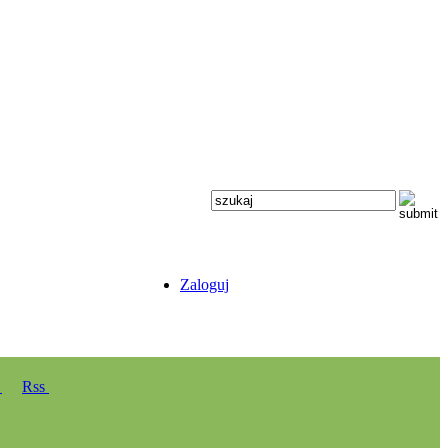
Zaloguj
y
Rss