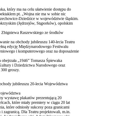
ska, który ma na celu ułatwienie dostępu do
spektaklem pt. „Wojna nie ma w sobie nic
 Czechowice-Dziedzice w województwie śląskim.
okrzyskim (Jędrzejów, Stąporków), opolskim
im. Zbigniewa Raszewskiego ze środków
wanie na obchody jubileuszu 140-lecia Teatru
 pełną edycję Międzynarodowego Festiwalu
tleniowego i komputerowego oraz na doposażenie
a obejrzała „1946” Tomasza Śpiewaka
 Kultury i Dziedzictwa Narodowego oraz
 300 groszy.
obchody jubileuszu 20-lecia Województwa
 województwa
my wystawę plakatów prezentującą 20
cach, które miały premiery w ciągu 20 lat
ia, które odniosły sukcesy poza granicami
i zagranicą. Dla Teatru projektowali, m.in.