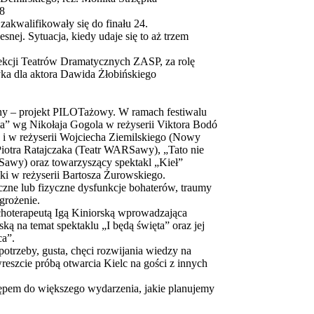
18
akwalifikowały się do finału 24.
ej. Sytuacja, kiedy udaje się to aż trzem
ekcji Teatrów Dramatycznych ZASP, za rolę
ka dla aktora Dawida Żłobińskiego
lny – projekt PILOTażowy. W ramach festiwalu
ata” wg Nikołaja Gogola w reżyserii Viktora Bodó
a i w reżyserii Wojciecha Ziemilskiego (Nowy
Piotra Ratajczaka (Teatr WARSawy), „Tato nie
Sawy) oraz towarzyszący spektakl „Kieł”
ki w reżyserii Bartosza Żurowskiego.
iczne lub fizyczne dysfunkcje bohaterów, traumy
grożenie.
choterapeutą Igą Kiniorską wprowadzająca
ą na temat spektaklu „I będą święta” oraz jej
a”.
otrzeby, gusta, chęci rozwijania wiedzy na
wreszcie próbą otwarcia Kielc na gości z innych
ępem do większego wydarzenia, jakie planujemy