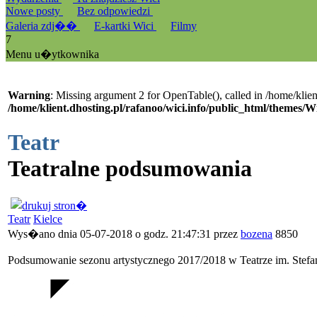
Nowe posty
Bez odpowiedzi
Galeria zdj��
E-kartki Wici
Filmy
7
Menu u�ytkownika
Warning
: Missing argument 2 for OpenTable(), called in /home/klien
/home/klient.dhosting.pl/rafanoo/wici.info/public_html/themes/W
Teatr
Teatralne podsumowania
Teatr
Kielce
Wys�ano dnia 05-07-2018 o godz. 21:47:31 przez
bozena
8850
Podsumowanie sezonu artystycznego 2017/2018 w Teatrze im. Stefa