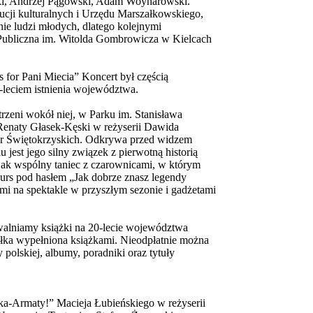
ski, Andrzej Pągowski, Adam Woynarowski.
ucji kulturalnych i Urzędu Marszałkowskiego,
ie ludzi młodych, dlatego kolejnymi
 Publiczna im. Witolda Gombrowicza w Kielcach
s for Pani Miecia” Koncert był częścią
leciem istnienia województwa.
rzeni wokół niej, w Parku im. Stanisława
 Renaty Głasek-Kęski w reżyserii Dawida
Gór Świętokrzyskich. Odkrywa przed widzem
 jest jego silny związek z pierwotną historią
 jak wspólny taniec z czarownicami, w którym
kurs pod hasłem „Jak dobrze znasz legendy
mi na spektakle w przyszłym sezonie i gadżetami
walniamy książki na 20-lecie województwa
ółka wypełniona książkami. Nieodpłatnie można
y polskiej, albumy, poradniki oraz tytuły
a-Armaty!” Macieja Łubieńskiego w reżyserii