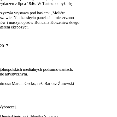
ydarzeń z lipca 1946. W Teatrze odbyła się
rzyszyła wystawa pod hasłem: „Molière
zawie. Na dziesięciu panelach umieszczono
kopisów i maszynopisów Bohdana Korzeniewskiego,
terem ekspozycji.
 2017
ogólnopolskich medialnych podsumowaniach,
nie artystycznym.
thimosa Marcin Cecko, reż. Bartosz Żurowski
Wyborczej.
Demirskiego, reż. Monika Strzępka