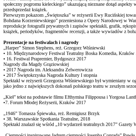
społeczny pogromu kieleckiego” ukazującą nieznane dotąd aspekty w
przedsprzedaż książek.
Pierwszym pokazom „Świętoszka” w reżyserii Ewy Rucińskiej towa
Bohdana Korzeniewskiego” przeniesiona z Opery Narodowej w Wars
reprodukcje fotografii prywatnych i zapisów spektakli, grafik, rę
książek, periodyków, fragmentów recenzji, a także wywiadów z boha
Prezentacje na festiwalach i nagrody
„Harper” Simon Stephens, reż. Grzegorz Wiśniewski
• 10. Międzynarodowy Festiwal Teatralny Boska Komedia, Kraków
• 16. Festiwal Prapremier, Bydgoszcz 2017
Nagrody dla Magdy Grąziowskiej
• 2017 Nagroda im. Aleksandra Zelwerowicza
• 2017 Świętokrzyska Nagroda Kultury I stopnia
Spektakl w reżyserii Grzegorza Wiśniewskiego był wymieniany w 
jako jedno z największych dokonań polskiego teatru w zeszłym sezo
„Kieł” tekst na podstawie filmu Efthymisa Filippousa i Yorgosa Lan
•7. Forum Młodej Reżyserii, Kraków 2017
„1946” Tomasza Śpiewaka, reż. Remigiusz Brzyk
• 38. Warszawskie Spotkania Teatralne, 2018
Spektakl znalazł się wśród „10 wydarzeń teatralnych 2017” Gazety 
„Ciemności inspirowane Jądrem ciemności Josepha Conrada” Pawła 