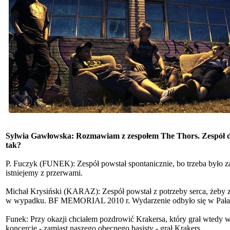
Sylwia Gawłowska: Rozmawiam z zespołem The Thors. Zespół dz
tak?
P. Fuczyk (FUNEK): Zespół powstał spontanicznie, bo trzeba było zag
istniejemy z przerwami.
Michał Krysiński (KARAZ): Zespół powstał z potrzeby serca, żeby z
w wypadku. BF MEMORIAL 2010 r. Wydarzenie odbyło się w Pałac
Funek: Przy okazji chciałem pozdrowić Krakersa, który grał wtedy 
koncercie - zamiast naszego obecnego basisty - grał Krakers.