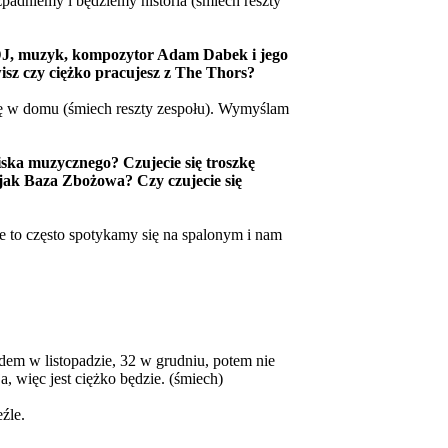
zpadniemy i będziemy historia (śmiech reszty
 DJ, muzyk, kompozytor Adam Dabek i jego
wisz czy ciężko pracujesz z The Thors?
ję w domu (śmiech reszty zespołu). Wymyślam
iska muzycznego? Czujecie się troszkę
jak Baza Zbożowa? Czy czujecie się
e to często spotykamy się na spalonym i nam
em w listopadzie, 32 w grudniu, potem nie
, więc jest ciężko będzie. (śmiech)
źle.