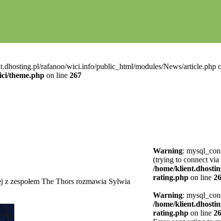
t.dhosting.pl/rafanoo/wici.info/public_html/modules/News/article.php o
ici/theme.php
on line
267
Warning
: mysql_conn
(trying to connect via
/home/klient.dhostin
rating.php
on line
2
ej z zespołem The Thors rozmawia Sylwia
Warning
: mysql_conn
/home/klient.dhostin
rating.php
on line
2