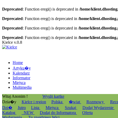
Deprecated
: Function eregi() is deprecated in
/home/klient.dhosting
Deprecated
: Function ereg() is deprecated in
/home/klient.dhosting
Deprecated
: Function ereg() is deprecated in
/home/klient.dhosting
Deprecated
: Function ereg() is deprecated in
/home/klient.dhosting
Kielce v.0.8
Home
Artyku�y
Kalendarz
Informator
Miejsca
Multimedia
Witaj Anonim !
Wyslij kartke
Dzia�y
Kielce i region
Polska
�wiat
Rozmowy
Rec
Dzi�
Jutro
Lista
Miejsca
Szukaj
Dodaj Wydarzenie
Katalog
_NEW
Dodaj do Informatora
Oferta
Wydarzenia
Tu znajdziesz Wici