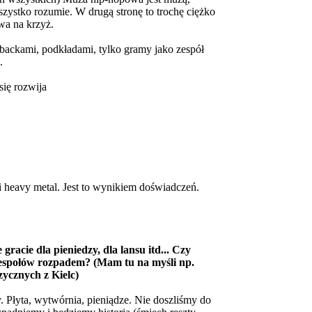
wszystko rozumie. W drugą stronę to trochę ciężko
owa na krzyż.
aybackami, podkładami, tylko gramy jako zespół
.
się rozwija
 heavy metal. Jest to wynikiem doświadczeń.
racie dla pieniedzy, dla lansu itd... Czy
espołów rozpadem? (Mam tu na myśli np.
ycznych z Kielc)
y. Płyta, wytwórnia, pieniądze. Nie doszliśmy do