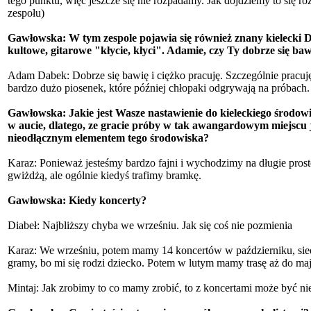
tego punktu, więc jeszcze się nie rozpadamy. Jak dojdziemy to się ro
zespołu)
Gawłowska: W tym zespole pojawia się również znany kielecki
kultowe, gitarowe "kłycie, kłyci". Adamie, czy Ty dobrze się ba
Adam Dabek: Dobrze się bawię i ciężko pracuję. Szczególnie pracu
bardzo dużo piosenek, które później chłopaki odgrywają na próbach.
Gawłowska: Jakie jest Wasze nastawienie do kieleckiego środow
w aucie, dlatego, ze gracie próby w tak awangardowym miejscu 
nieodłącznym elementem tego środowiska?
Karaz: Ponieważ jesteśmy bardzo fajni i wychodzimy na długie prost
gwiżdżą, ale ogólnie kiedyś trafimy bramkę.
Gawłowska: Kiedy koncerty?
Diabeł: Najbliższy chyba we wrześniu. Jak się coś nie pozmienia
Karaz: We wrześniu, potem mamy 14 koncertów w październiku, sied
gramy, bo mi się rodzi dziecko. Potem w lutym mamy trasę aż do maja
Mintaj: Jak zrobimy to co mamy zrobić, to z koncertami może być nie