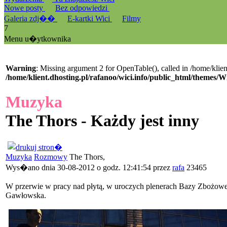
Nowe posty
Bez odpowiedzi
Galeria zdj��
E-kartki Wici
Filmy
7
Menu u�ytkownika
Warning
: Missing argument 2 for OpenTable(), called in /home/klien
/home/klient.dhosting.pl/rafanoo/wici.info/public_html/themes/W
Muzyka
The Thors - Każdy jest inny
Muzyka
Rozmowy
The Thors,
Wys�ano dnia 30-08-2012 o godz. 12:41:54 przez
rafa
23465
W przerwie w pracy nad płytą, w uroczych plenerach Bazy Zbożow
Gawłowska.