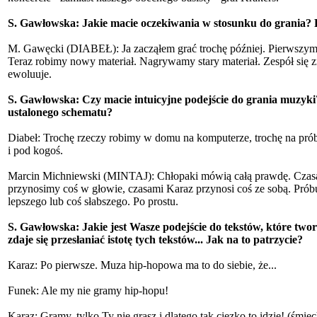
S. Gawłowska: Jakie macie oczekiwania w stosunku do grania? Rob
M. Gawęcki (DIABEŁ): Ja zacząłem grać trochę później. Pierwszym ba
Teraz robimy nowy materiał. Nagrywamy stary materiał. Zespół się zm
ewoluuje.
S. Gawłowska: Czy macie intuicyjne podejście do grania muzyki
ustalonego schematu?
Diabeł: Trochę rzeczy robimy w domu na komputerze, trochę na prób
i pod kogoś.
Marcin Michniewski (MINTAJ): Chłopaki mówią całą prawdę. Czasa
przynosimy coś w głowie, czasami Karaz przynosi coś ze sobą. Prób
lepszego lub coś słabszego. Po prostu.
S. Gawłowska: Jakie jest Wasze podejście do tekstów, które t
zdaje się przesłaniać istotę tych tekstów... Jak na to patrzycie?
Karaz: Po pierwsze. Muza hip-hopowa ma to do siebie, że...
Funek: Ale my nie gramy hip-hopu!
Karaz: Gramy, tylko Ty nie grasz i dlatego tak cięzko to idzie! (śm