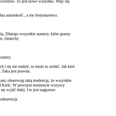
y coverów. To jest nowe wszystko. Więc się
na autorskość , a nie festyniarstwo.
tią. Dlatego wszystkie numery, które gramy
e. (śmiech)
siarzy.
 i się nie nudzić, to może to zrobić. Jak ktoś
ś. Taka jest prawda.
zkam, obserwuję taką tendencję, że wszystkie
okół Kielc. W pewnym momencie wszyscy
ię wyjść dalej. I to jest najgorsze.
konkurencja