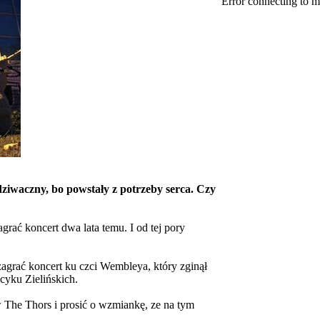
Error connecting to m
iwaczny, bo powstały z potrzeby serca. Czy
rać koncert dwa lata temu. I od tej pory
agrać koncert ku czci Wembleya, który zginął
yku Zielińskich.
w The Thors i prosić o wzmiankę, ze na tym