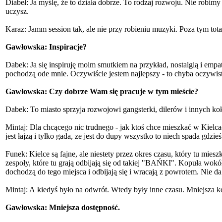
Diabeł: Ja myślę, że to działa dobrze. To rodzaj rozwoju. Nie robim
uczysz.
Karaz: Jamm session tak, ale nie przy robieniu muzyki. Poza tym total
Gawłowska: Inspiracje?
Dabek: Ja się inspiruję moim smutkiem na przykład, nostalgią i empa
pochodzą ode mnie. Oczywiście jestem najlepszy - to chyba oczywist
Gawłowska: Czy dobrze Wam się pracuje w tym mieście?
Dabek: To miasto sprzyja rozwojowi gangsterki, dilerów i innych kok
Mintaj: Dla chcącego nic trudnego - jak ktoś chce mieszkać w Kielcach
jest łajzą i tylko gada, ze jest do dupy wszystko to niech spada gdzie
Funek: Kielce są fajne, ale niestety przez okres czasu, który tu mies
zespoły, które tu grają odbijają się od takiej "BAŃKI". Kopuła w
dochodzą do tego miejsca i odbijają się i wracają z powrotem. Nie da s
Mintaj: A kiedyś było na odwrót. Wtedy były inne czasu. Mniejsza 
Gawłowska: Mniejsza dostępność.