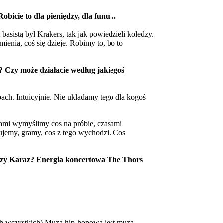
icie to dla pieniędzy, dla funu...
sistą był Krakers, tak jak powiedzieli koledzy.
ienia, coś się dzieje. Robimy to, bo to
? Czy może działacie według jakiegoś
ach. Intuicyjnie. Nie układamy tego dla kogoś
mi wymyślimy cos na próbie, czasami
ujemy, gramy, cos z tego wychodzi. Cos
worzy Karaz? Energia koncertowa The Thors
iech wszystkich) Muza hip-hopowa jest muzą,