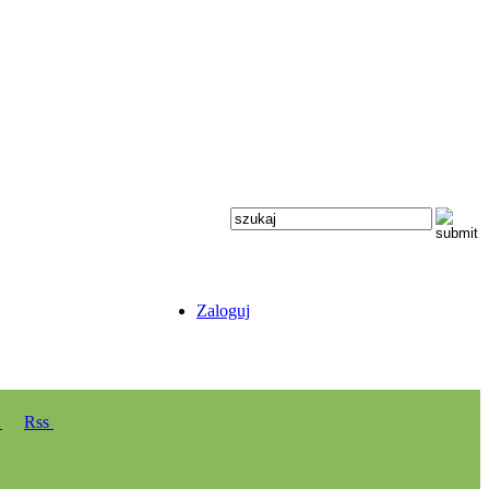
Zaloguj
y
Rss