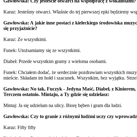
Gawłowska: Czy jesteście otwarci na współpracę z wokalistami?
Karaz: Jesteśmy otwarci. Właśnie do tej pierwszej epki będziem
Gawłowska: A jakie inne postaci z kieleckiego środowiska muzyc
się przyjaźnicie?
Karaz: Ze wszystkimi.
Funek: Utożsamiamy się ze wszystkimi.
Diabeł: Przede wszystkim gramy z wieloma osobami.
Funek: Chciałem dodać, że serdecznie pozdrawiam wszystkich muzykó
mieście. Składam im hołd i szacunek. Wszystkim, bez wyjątku. Strze
Gawłowska: No tak, Fuczyk - Jedyna Maść, Diabeł, z Kiniorem,
Terczem ostatnio. Mintaju, a Ty gdzie się udzielasz:
Mintaj: Ja się udzielam na ulicy. Biorę bęben i gram dla ludzi.
Gawłowska: Czy to granie z różnymi ludźmi uczy czy wprowadza 
Karaz: Fifty fifty