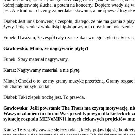
której najpierw się słucha, a potem na koncerty. Dopiero wtedy się 
jest. Ale trudno - chcemy zapierdalać słowami, a nie śpiewać trzy sł
Diabeł: Jest inna konwencja zespołu, dlatego, ze nie ma grania z pl
żywy. Połączenie z wokalistą hip-hopowym to dość inne połączenie..
Funek: Uważam, że zespół cały czas szuka swojego stylu i cały czas 
Gawłowska: Mimo, ze nagrywacie płytę?!
Funek: Stary materiał nagrywamy.
Karaz: Nagrywamy materiał, a nie płytę.
Mintaj: Chodzi o to, ze my gramy muzykę przeróżną. Gramy reggae i
Słuchamy muzyki od lat.
Diabeł: Taki zlepek trochę jest. To prawda.
Gawłowska: Jeśli powstanie The Thors ma czystą motywację. nie g
Waszym zdaniem to chroni Was przed typowym dla kieleckich z
sytuację rozpadu MENoMiNi i innych ciekawych projektów muz
Karaz: Te zespoły zawsze się rozpadają, kiedy pojawiają się konkret