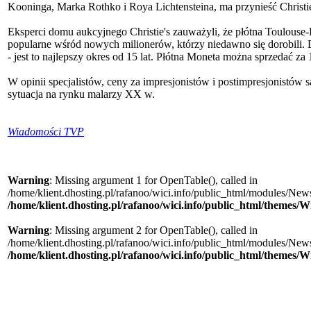
Kooninga, Marka Rothko i Roya Lichtensteina, ma przynieść Christi
Eksperci domu aukcyjnego Christie's zauważyli, że płótna Toulouse-
popularne wśród nowych milionerów, którzy niedawno się dorobili. D
- jest to najlepszy okres od 15 lat. Płótna Moneta można sprzedać za
W opinii specjalistów, ceny za impresjonistów i postimpresjonistów s
sytuacja na rynku malarzy XX w.
Wiadomości TVP
Warning
: Missing argument 1 for OpenTable(), called in
/home/klient.dhosting.pl/rafanoo/wici.info/public_html/modules/News/
/home/klient.dhosting.pl/rafanoo/wici.info/public_html/themes/W
Warning
: Missing argument 2 for OpenTable(), called in
/home/klient.dhosting.pl/rafanoo/wici.info/public_html/modules/News/
/home/klient.dhosting.pl/rafanoo/wici.info/public_html/themes/W