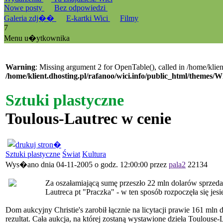
Nowe posty
Bez odpowiedzi
Galeria zdj��
E-kartki Wici
Filmy
7
Menu u�ytkownika
Warning
: Missing argument 2 for OpenTable(), called in /home/klien
/home/klient.dhosting.pl/rafanoo/wici.info/public_html/themes/W
Sztuki plastyczne
Toulous-Lautrec w cenie
Sztuki plastyczne
Świat
Kultura
Wys�ano dnia 04-11-2005 o godz. 12:00:00 przez
pala2
22134
Za oszałamiającą sumę przeszło 22 mln dolarów sprze
Lautreca pt "Praczka" - w ten sposób rozpoczęła się jes
Dom aukcyjny Christie's zarobił łącznie na licytacji prawie 161 mln
rezultat. Cała aukcja, na której zostaną wystawione dzieła Toulous