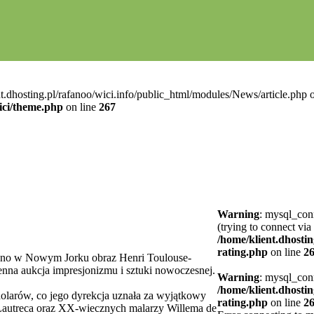
t.dhosting.pl/rafanoo/wici.info/public_html/modules/News/article.php o
ici/theme.php
on line
267
Warning
: mysql_conn
(trying to connect via
/home/klient.dhostin
rating.php
on line
2
dano w Nowym Jorku obraz Henri Toulouse-
ienna aukcja impresjonizmu i sztuki nowoczesnej.
Warning
: mysql_conn
/home/klient.dhostin
 dolarów, co jego dyrekcja uznała za wyjątkowy
rating.php
on line
2
e-Lautreca oraz XX-wiecznych malarzy Willema de