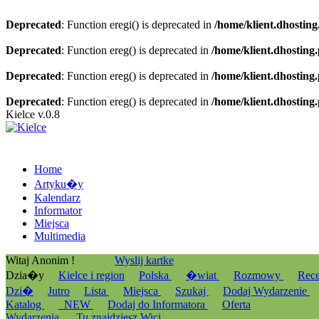
Deprecated
: Function eregi() is deprecated in
/home/klient.dhosting
Deprecated
: Function ereg() is deprecated in
/home/klient.dhosting
Deprecated
: Function ereg() is deprecated in
/home/klient.dhosting
Deprecated
: Function ereg() is deprecated in
/home/klient.dhosting
Kielce v.0.8
Home
Artyku�y
Kalendarz
Informator
Miejsca
Multimedia
Witaj Anonim !
Wyslij kartke
Dzia�y
Kielce i region
Polska
�wiat
Rozmowy
Rec
Dzi�
Jutro
Lista
Miejsca
Szukaj
Dodaj Wydarzenie
Katalog
_NEW
Dodaj do Informatora
Oferta
Wydarzenia
Tu znajdziesz Wici