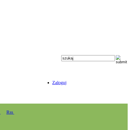
Zaloguj
y
Rss