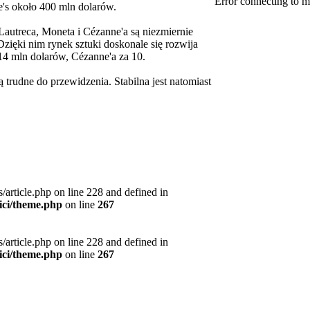
Error connecting to m
e's około 400 mln dolarów.
Lautreca, Moneta i Cézanne'a są niezmiernie
zięki nim rynek sztuki doskonale się rozwija
 14 mln dolarów, Cézanne'a za 10.
ą trudne do przewidzenia. Stabilna jest natomiast
article.php on line 228 and defined in
ici/theme.php
on line
267
article.php on line 228 and defined in
ici/theme.php
on line
267