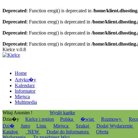
Deprecated
: Function eregi() is deprecated in
/home/klient.dhosting
Deprecated
: Function ereg() is deprecated in
/home/klient.dhosting
Deprecated
: Function ereg() is deprecated in
/home/klient.dhosting
Deprecated
: Function ereg() is deprecated in
/home/klient.dhosting
Kielce v.0.8
Home
Artyku�y
Kalendarz
Informator
Miejsca
Multimedia
Witaj Anonim !
Wyslij kartke
Dzia�y
Kielce i region
Polska
�wiat
Rozmowy
Rec
Dzi�
Jutro
Lista
Miejsca
Szukaj
Dodaj Wydarzenie
Katalog
_NEW
Dodaj do Informatora
Oferta
Wydarzenia
Tu znajdziesz Wici