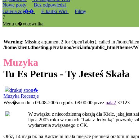
Nowe posty
Bez odpowiedzi
Galeria zdj��
E-kartki Wici
Filmy
7
Menu u�ytkownika
Warning
: Missing argument 2 for OpenTable(), called in /home/klien
/home/klient.dhosting.pl/rafanoo/wici.info/public_html/themes/W
Muzyka
Tu Es Petrus - Ty Jesteś Skała
Muzyka
Recenzje
Wys�ano dnia 09-08-2005 o godz. 08:00:00 przez
pala2
37123
W związku z niecodzienną okazją dla Kielc, jaką jest z
lipca 2005 roku w ramach "Lata z Jedynką" pozwolę so
wydarzenia związanego z CK.
Otóż, 14 maja br. na Kadzielni miała miejsce premiera oratorium n