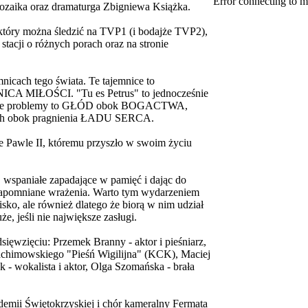
Error connecting to m
 prozaika oraz dramaturga Zbigniewa Książka.
 który można śledzić na TVP1 (i bodajże TVP2),
stacji o różnych porach oraz na stronie
nicach tego świata. Te tajemnice to
ŁOŚCI. "Tu es Petrus" to jednocześnie
u. Te problemy to GŁÓD obok BOGACTWA,
h obok pragnienia ŁADU SERCA.
Pawle II, któremu przyszło w swoim życiu
 wspaniałe zapadające w pamięć i dając do
iezapomniane wrażenia. Warto tym wydarzeniem
sko, ale również dlatego że biorą w nim udział
e, jeśli nie największe zasługi.
ięwzięciu: Przemek Branny - aktor i pieśniarz,
achimowskiego "Pieśń Wigilijna" (KCK), Maciej
 - wokalista i aktor, Olga Szomańska - brała
demii Świętokrzyskiej i chór kameralny Fermata