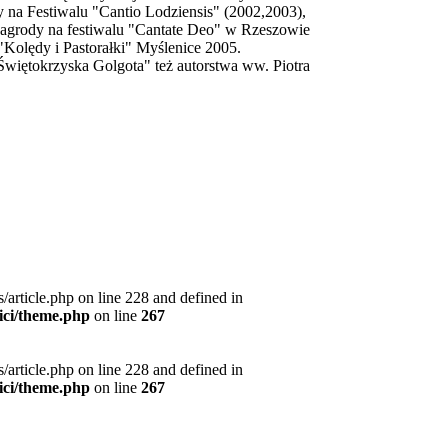
 na Festiwalu "Cantio Lodziensis" (2002,2003),
nagrody na festiwalu "Cantate Deo" w Rzeszowie
"Kolędy i Pastorałki" Myślenice 2005.
Świętokrzyska Golgota" też autorstwa ww. Piotra
article.php on line 228 and defined in
ici/theme.php
on line
267
article.php on line 228 and defined in
ici/theme.php
on line
267