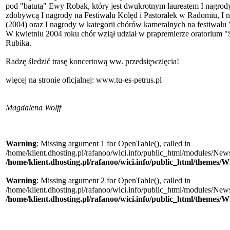
pod "batutą" Ewy Robak, który jest dwukrotnym laureatem I nagrody
zdobywcą I nagrody na Festiwalu Kolęd i Pastorałek w Radomiu, I 
(2004) oraz I nagrody w kategorii chórów kameralnych na festiwalu 
W kwietniu 2004 roku chór wziął udział w prapremierze oratorium "
Rubika.
Radzę śledzić trasę koncertową ww. przedsięwzięcia!
więcej na stronie oficjalnej: www.tu-es-petrus.pl
Magdalena Wolff
Warning
: Missing argument 1 for OpenTable(), called in
/home/klient.dhosting.pl/rafanoo/wici.info/public_html/modules/News/
/home/klient.dhosting.pl/rafanoo/wici.info/public_html/themes/W
Warning
: Missing argument 2 for OpenTable(), called in
/home/klient.dhosting.pl/rafanoo/wici.info/public_html/modules/News/
/home/klient.dhosting.pl/rafanoo/wici.info/public_html/themes/W