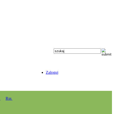
Zaloguj
y
Rss