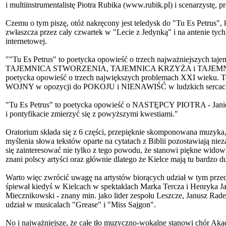
i multiinstrumentalistę Piotra Rubika (www.rubik.pl) i scenarzystę,
Czemu o tym piszę, otóż nakręcony jest teledysk do "Tu Es Petrus",
zwłaszcza przez cały czwartek w "Lecie z Jedynką" i na antenie tych 
internetowej.
""Tu Es Petrus" to poetycka opowieść o trzech najważniejszych tajem
TAJEMNICA STWORZENIA, TAJEMNICA KRZYŻA i TAJEMNICA MI
poetycka opowieść o trzech największych problemach XXI wiek
WOJNY w opozycji do POKOJU i NIENAWIŚĆ w ludzkich sercac
"Tu Es Petrus" to poetycka opowieść o NASTĘPCY PIOTRA - Janie 
i pontyfikacie zmierzyć się z powyższymi kwestiami."
Oratorium składa się z 6 części, przepięknie skomponowana muzyka,
myślenia słowa tekstów oparte na cytatach z Biblii pozostawiają n
się zainteresować nie tylko z tego powodu, że stanowi piękne widowi
znani polscy artyści oraz głównie dlatego że Kielce mają tu bardzo duż
Warto więc zwrócić uwagę na artystów biorących udział w tym przeds
śpiewał kiedyś w Kielcach w spektaklach Marka Tercza i Henryka J
Miecznikowski - znany min. jako lider zespołu Leszcze, Janusz Radek
udział w musicalach "Grease" i "Miss Sajgon".
No i najważniejsze, że całe tło muzyczno-wokalne stanowi chór Aka