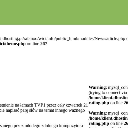
t.dhosting.pl/rafanoo/wici.info/public_html/modules/News/article.php o
ici/theme.php
on line
267
Warning
: mysql_conn
(trying to connect via
/home/klient.dhostin
rating.php
on line
2
aistnienie na łamach TVP1 przez cały czwartek 21
bie napisać parę słów na temat innego ważnego
Warning
: mysql_conn
/home/klient.dhostin
rating.php
on line
2
apisanego przez młodego zdolnego kompozytora