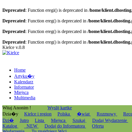
Deprecated
: Function eregi() is deprecated in
/home/klient.dhosting
Deprecated
: Function ereg() is deprecated in
/home/klient.dhosting
Deprecated
: Function ereg() is deprecated in
/home/klient.dhosting
Deprecated
: Function ereg() is deprecated in
/home/klient.dhosting
Kielce v.0.8
Home
Artyku�y
Kalendarz
Informator
Miejsca
Multimedia
Witaj Anonim !
Wyslij kartke
Dzia�y
Kielce i region
Polska
�wiat
Rozmowy
Rec
Dzi�
Jutro
Lista
Miejsca
Szukaj
Dodaj Wydarzenie
Katalog
_NEW
Dodaj do Informatora
Oferta
Wydarzenia
Tu znajdziesz Wici