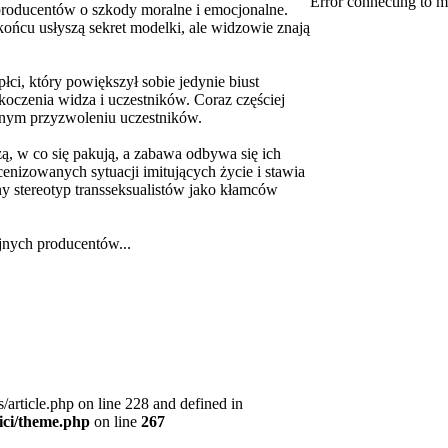
Error connecting to m
producentów o szkody moralne i emocjonalne.
ońcu usłyszą sekret modelki, ale widzowie znają
płci, który powiększył sobie jedynie biust
koczenia widza i uczestników. Coraz częściej
ełnym przyzwoleniu uczestników.
zą, w co się pakują, a zabawa odbywa się ich
enizowanych sytuacji imitujących życie i stawia
ny stereotyp transseksualistów jako kłamców
yjnych producentów...
article.php on line 228 and defined in
ici/theme.php
on line
267