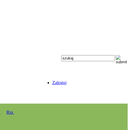
Zaloguj
y
Rss