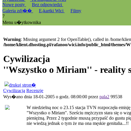
Nowe posty
Bez odpowiedzi
Galeria zdj��
E-kartki Wici
Filmy
7
Menu u�ytkownika
Warning
: Missing argument 2 for OpenTable(), called in /home/klien
/home/klient.dhosting.pl/rafanoo/wici.info/public_html/themes/W
Cywilizacja
''Wszystko o Miriam'' - reality
Cywilizacja
Recenzje
Wys�ano dnia 18-01-2005 o godz. 08:00:00 przez
pala2
99538
W niedzielną noc o 23.15 stacja TVN rozpoczęła emisję 
"Wszystko o Miriam". Sześciu mężczyzn stara się o wzg
pieniężną. Przez 2 tygodnie muszą przypaść do gustu pi
nie wiedzą jednak o tym że ma ona męskie genitalia...!!