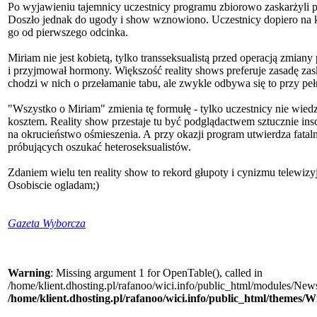
Po wyjawieniu tajemnicy uczestnicy programu zbiorowo zaskarżyli 
Doszło jednak do ugody i show wznowiono. Uczestnicy dopiero na k
go od pierwszego odcinka.
Miriam nie jest kobietą, tylko transseksualistą przed operacją zmiany 
i przyjmował hormony. Większość reality shows preferuje zasadę zas
chodzi w nich o przełamanie tabu, ale zwykle odbywa się to przy p
"Wszystko o Miriam" zmienia tę formułę - tylko uczestnicy nie wied
kosztem. Reality show przestaje tu być podglądactwem sztucznie insc
na okrucieństwo ośmieszenia. A przy okazji program utwierdza fatal
próbujących oszukać heteroseksualistów.
Zdaniem wielu ten reality show to rekord głupoty i cynizmu telewiz
Osobiscie ogladam;)
Gazeta Wyborcza
Warning
: Missing argument 1 for OpenTable(), called in
/home/klient.dhosting.pl/rafanoo/wici.info/public_html/modules/News/
/home/klient.dhosting.pl/rafanoo/wici.info/public_html/themes/W