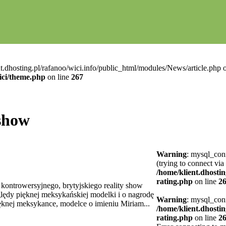
t.dhosting.pl/rafanoo/wici.info/public_html/modules/News/article.php o
ici/theme.php
on line
267
 show
Warning
: mysql_conn
(trying to connect via
/home/klient.dhostin
rating.php
on line
2
kontrowersyjnego, brytyjskiego reality show
lędy pięknej meksykańskiej modelki i o nagrodę
Warning
: mysql_conn
ęknej meksykance, modelce o imieniu Miriam...
/home/klient.dhostin
rating.php
on line
2