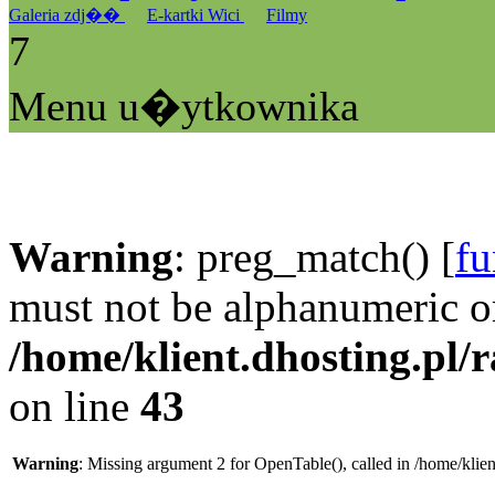
Galeria zdj��
E-kartki Wici
Filmy
7
Menu u�ytkownika
Warning
: preg_match() [
fu
must not be alphanumeric o
/home/klient.dhosting.pl/
on line
43
Warning
: Missing argument 2 for OpenTable(), called in /home/klie