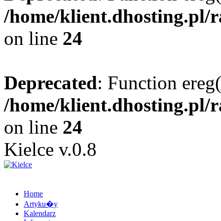
/home/klient.dhosting.pl/
on line
24
Deprecated
: Function ereg(
/home/klient.dhosting.pl/
on line
24
Kielce v.0.8
Home
Artyku�y
Kalendarz