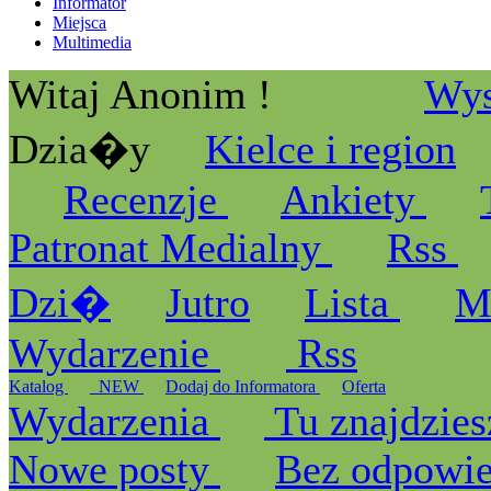
Informator
Miejsca
Multimedia
Witaj Anonim !
Wys
Dzia�y
Kielce i region
Recenzje
Ankiety
Patronat Medialny
Rss
Dzi�
Jutro
Lista
M
Wydarzenie
Rss
Katalog
_NEW
Dodaj do Informatora
Oferta
Wydarzenia
Tu znajdzies
Nowe posty
Bez odpowi