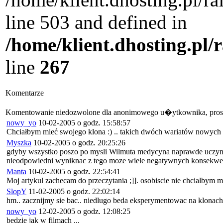
line 503 and defined in
/home/klient.dhosting.pl/
line
267
Komentarze
Komentowanie niedozwolone dla anonimowego u�ytkownika, pros
nowy_yo
10-02-2005 o godz. 15:58:57
Chciałbym mieć swojego klona :) .. takich dwóch wariatów nowych
Myszka
10-02-2005 o godz. 20:25:26
gdyby wszystko poszo po mysli Wilmuta medycyna naprawde uczynila 
nieodpowiedni wyniknac z tego moze wiele negatywnych konsekwen
Manta
10-02-2005 o godz. 22:54:41
Moj artykul zachecam do przeczytania ;]]. osobiscie nie chcialbym 
SlopY
11-02-2005 o godz. 22:02:14
hm.. zacznijmy sie bac.. niedlugo beda eksperymentowac na klonach a
nowy_yo
12-02-2005 o godz. 12:08:25
bedzie jak w filmach ...